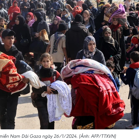
ại miền Nam Dải Gaza ngày 26/1/2024. (Ảnh: AFP/TTXVN)