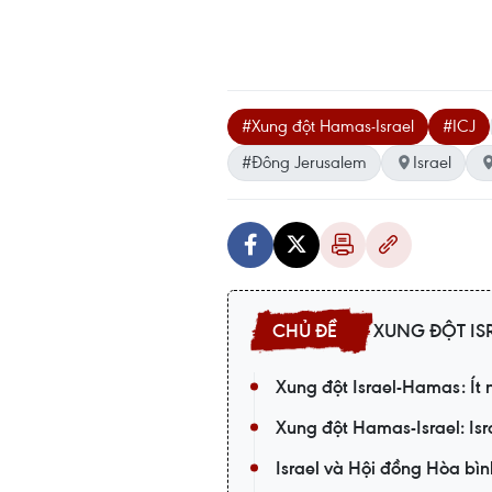
#Xung đột Hamas-Israel
#ICJ
#Đông Jerusalem
Israel
XUNG ĐỘT IS
Xung đột Israel-Hamas: Ít
Xung đột Hamas-Israel: Is
Israel và Hội đồng Hòa bìn