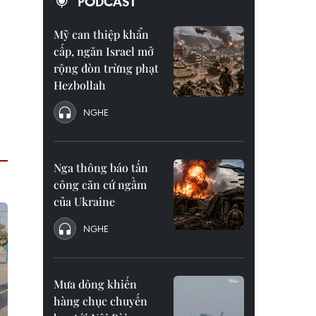
PODCAST
Mỹ can thiệp khẩn
cấp, ngăn Israel mở
rộng đòn trừng phạt
Hezbollah
NGHE
Nga thông báo tấn
công căn cứ ngầm
của Ukraine
NGHE
Mưa dông khiến
hàng chục chuyến