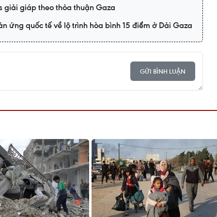
s giải giáp theo thỏa thuận Gaza
n ứng quốc tế về lộ trình hòa bình 15 điểm ở Dải Gaza
GỬI BÌNH LUẬN