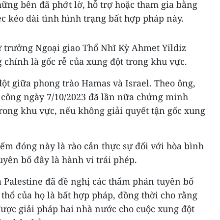
những bên đã phớt lờ, hỗ trợ hoặc tham gia bằng
ệc kéo dài tình hình trạng bất hợp pháp này.
trưởng Ngoại giao Thổ Nhĩ Kỳ Ahmet Yildiz
chính là gốc rễ của xung đột trong khu vực.
ột giữa phong trào Hamas và Israel. Theo ông,
 công ngày 7/10/2023 đã lần nữa chứng minh
rong khu vực, nếu không giải quyết tận gốc xung
m đóng này là rào cản thực sự đối với hòa bình
uyên bố đây là hành vi trái phép.
a Palestine đã đề nghị các thẩm phán tuyên bố
 thổ của họ là bất hợp pháp, đồng thời cho rằng
được giải pháp hai nhà nước cho cuộc xung đột