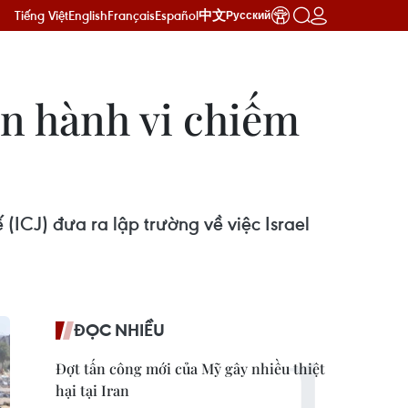
Tiếng Việt
English
Français
Español
中文
Русский
ận hành vi chiếm
ICJ) đưa ra lập trường về việc Israel
ĐỌC NHIỀU
Đợt tấn công mới của Mỹ gây nhiều thiệt
hại tại Iran