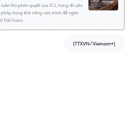
l tuân thủ phán quyết của ICJ, trong đó yêu
ện pháp trong khả năng của mình để ngăn
 ở Dải Gaza.
(TTXVN/Vietnam+)