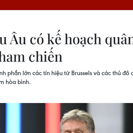
u Âu có kế hoạch quân
tham chiến
 phần lớn các tín hiệu từ Brussels và các thủ đô
ếm hòa bình.