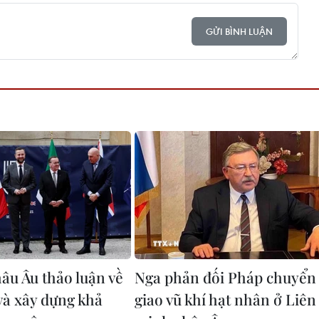
GỬI BÌNH LUẬN
hâu Âu thảo luận về
Nga phản đối Pháp chuyển
và xây dựng khả
giao vũ khí hạt nhân ở Liên