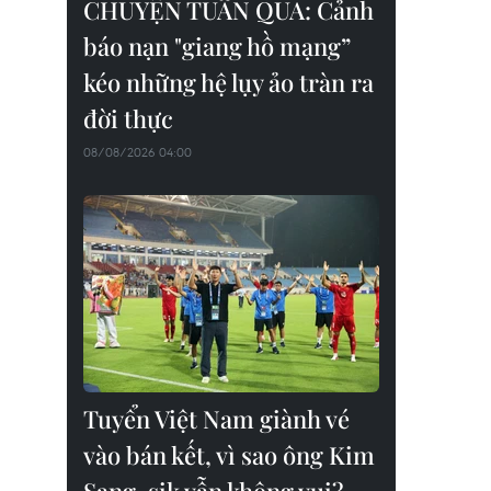
CHUYỆN TUẦN QUA: Cảnh
báo nạn "giang hồ mạng”
kéo những hệ lụy ảo tràn ra
đời thực
08/08/2026 04:00
Tuyển Việt Nam giành vé
vào bán kết, vì sao ông Kim