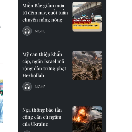
Miền Bắc giảm mưa
từ đêm nay, cuối tuần
chuyển nắng nóng
p
NGHE
Mỹ can thiệp khẩn
cấp, ngăn Israel mở
rộng đòn trừng phạt
Hezbollah
NGHE
Nga thông báo tấn
công căn cứ ngầm
của Ukraine