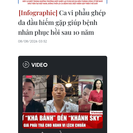
Ca vi phẫu ghép
da đầu hiếm gặp giúp bệnh
nhân phục hồi sau 10 năm
08/08/2026 03:52
VIDEO