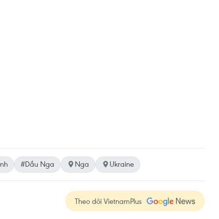
ình
#Dầu Nga
Nga
Ukraine
Theo dõi VietnamPlus