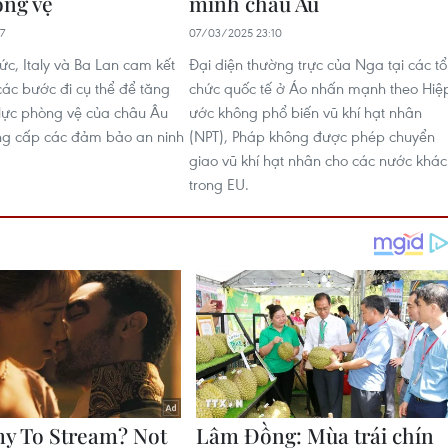
ng vệ
minh châu Âu
7
07/03/2025 23:10
ức, Italy và Ba Lan cam kết
Đại diện thường trực của Nga tại các tổ
các bước đi cụ thể để tăng
chức quốc tế ở Áo nhấn mạnh theo Hiệ
lực phòng vệ của châu Âu
ước không phổ biến vũ khí hạt nhân
ng cấp các đảm bảo an ninh
(NPT), Pháp không được phép chuyển
giao vũ khí hạt nhân cho các nước khác
trong EU.