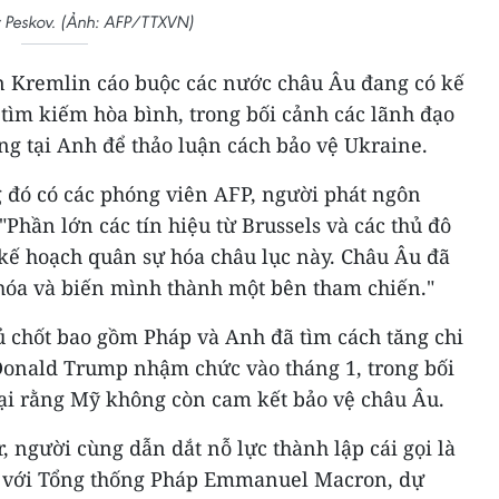
 Peskov. (Ảnh: AFP/TTXVN)
ện Kremlin cáo buộc các nước châu Âu đang có kế
 tìm kiếm hòa bình, trong bối cảnh các lãnh đạo
ng tại Anh để thảo luận cách bảo vệ Ukraine.
ng đó có các phóng viên AFP, người phát ngôn
hần lớn các tín hiệu từ Brussels và các thủ đô
kế hoạch quân sự hóa châu lục này. Châu Âu đã
 hóa và biến mình thành một bên tham chiến."
 chốt bao gồm Pháp và Anh đã tìm cách tăng chi
 Donald Trump nhậm chức vào tháng 1, trong bối
ại rằng Mỹ không còn cam kết bảo vệ châu Âu.
 người cùng dẫn dắt nỗ lực thành lập cái gọi là
g với Tổng thống Pháp Emmanuel Macron, dự