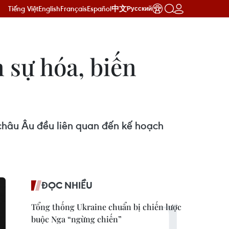
Tiếng Việt
English
Français
Español
中文
Русский
 sự hóa, biến
 châu Âu đều liên quan đến kế hoạch
ĐỌC NHIỀU
Tổng thống Ukraine chuẩn bị chiến lược
buộc Nga “ngừng chiến”