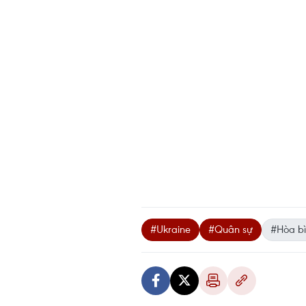
#Ukraine
#Quân sự
#Hòa b