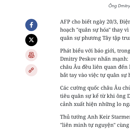
Ông Dmitry
AFP cho biết ngày 20/3, Đi
hoạch "quân sự hóa" thay vì
quân sự phương Tây tập tru
Phát biểu với báo giới, tro
Dmitry Peskov nhấn mạnh: "P
châu Âu đều liên quan đến 
bắt tay vào việc tự quân sự
Các cường quốc châu Âu chủ
tiêu quân sự kể từ khi ông
cảnh xuất hiện những lo ng
Thủ tướng Anh Keir Starmer,
"liên minh tự nguyện" cùn