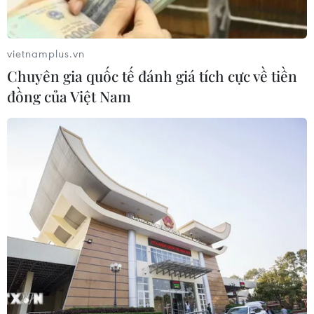
vietnamplus.vn
Chuyên gia quốc tế đánh giá tích cực về tiền
đồng của Việt Nam
Hội nghị Thượng đỉnh G7 thảo luận một
loạt vấn đề nóng toàn cầu
21/05/2023 23:50
G7 tập trung các vấn đề: Giải trừ vũ khí hạt nhân; ủng
hộ Ukraine; đối thoại-hợp tác với TQ; phản đối vũ lực
thay đổi hiện trạng Biển Đông; xây quy định quốc tế về