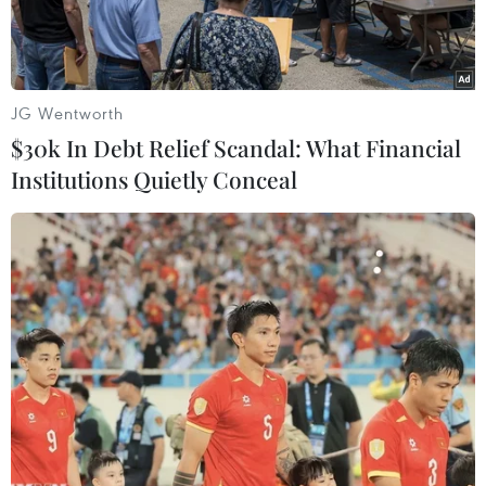
JG Wentworth
$30k In Debt Relief Scandal: What Financial
Institutions Quietly Conceal
Thứ trưởng Ngoại giao Nga Mikhail Galuzin.(Nguồn: Reuters)
Việc Ukraine từ chối gia nhập Tổ chức Hiệp ước
Bắc Đại Tây Dương (NATO) và Liên minh châu
Âu (EU), trở lại trạng thái trung lập là một trong
những điều kiện để đạt được hòa bình.
Trên đây là khẳng định của Thứ trưởng Ngoại