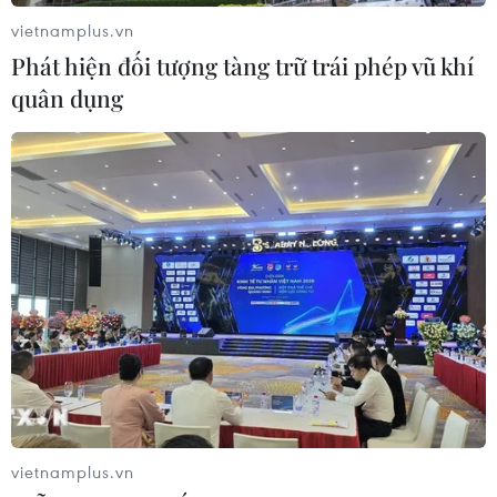
AI; chống hành vi cưỡng ép kinh tế..
vietnamplus.vn
Phát hiện đối tượng tàng trữ trái phép vũ khí
quân dụng
Đức kêu gọi Trung Quốc dùng ảnh hưởng
giúp chấm dứt xung đột Ukraine
vietnamplus.vn
26/05/2023 14:43