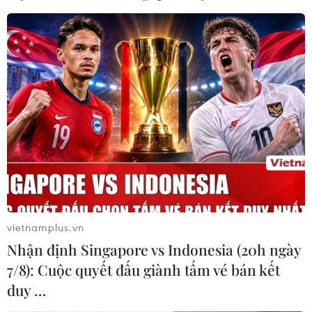
Nga xác nhận giải pháp chính trị-ngoại
giao cho cuộc xung đột Ukraine
27/05/2023 03:12
Trong cuộc gặp đặc phái viên Trung Quốc ngày 26/5,
Ngoại trưởng Nga đồng thời "lưu ý đến những trở ngại
nghiêm trọng do phía Ukraine và phương Tây tạo ra đối
với việc nối lại các cuộc hòa đàm."
vietnamplus.vn
Nhận định Singapore vs Indonesia (20h ngày
7/8): Cuộc quyết đấu giành tấm vé bán kết
duy …