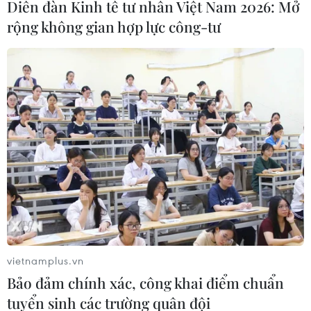
Diễn đàn Kinh tế tư nhân Việt Nam 2026: Mở
Theo người phát ngôn Bộ Ngoại giao Đức, nước này
rộng không gian hợp lực công-tư
muốn Trung Quốc không hỗ trợ vũ khí cho Nga và giúp
ngăn chặn sự leo thang hạt nhân trong cuộc xung đột
Nga-Ukraine.
vietnamplus.vn
Bảo đảm chính xác, công khai điểm chuẩn
tuyển sinh các trường quân đội