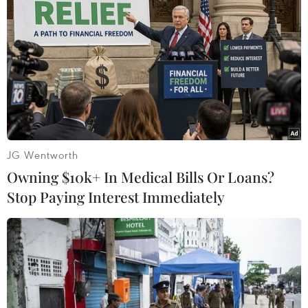
Sáng kiến Ngũ cốc Biển Đen
17/05/2023 04:50
Người phát ngôn Bộ Ngoại giao Nga tuyên bố Moskva
sẽ không thay đổi lập trường đối với việc các bên liên
quan tuân thủ tất cả những điều kiện của thỏa thuận
Sáng kiến ngũ cốc Biển Đen.
JG Wentworth
Owning $10k+ In Medical Bills Or Loans?
Stop Paying Interest Immediately