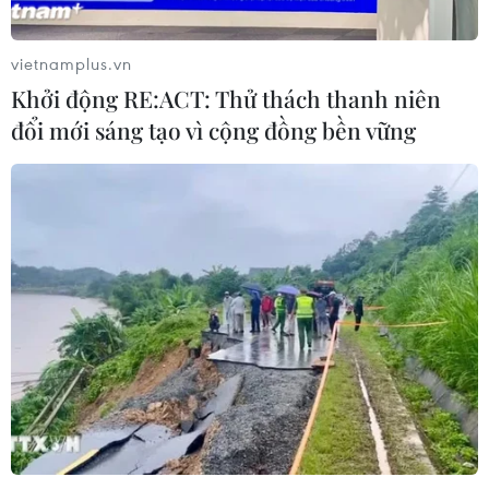
công trên Biển Đen
04/08/2026 05:54
vietnamplus.vn
Khởi động RE:ACT: Thử thách thanh niên
đổi mới sáng tạo vì cộng đồng bền vững
Vì sao Google khiến Mỹ và
EU đối đầu về chủ quyền số?
04/08/2026 04:13
Máy bay chở khách nội địa đầu tiên
của Nga hoàn tất chuyến bay thử
nghiệm
04/08/2026 01:25
Bí mật sau những chung cư không
niên hạn ở Pháp