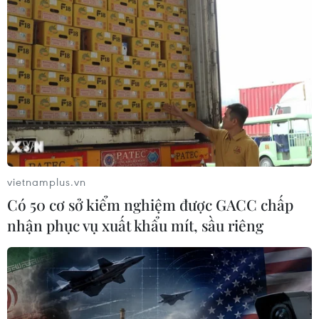
vietnamplus.vn
Có 50 cơ sở kiểm nghiệm được GACC chấp
nhận phục vụ xuất khẩu mít, sầu riêng