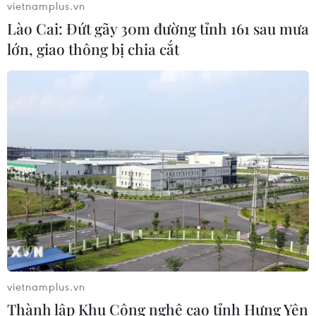
vietnamplus.vn
04/08/2026 01:03
Lào Cai: Đứt gãy 30m đường tỉnh 161 sau mưa
lớn, giao thông bị chia cắt
Ukraine tiếp tục dội UAV vào
kho hàng của nền tảng bán lẻ lớn tại
Nga
03/08/2026 15:02
Lãnh đạo EU kêu gọi 'hành động
thống nhất' về biên giới
03/08/2026 14:35
Xem thêm
vietnamplus.vn
Thành lập Khu Công nghệ cao tỉnh Hưng Yên