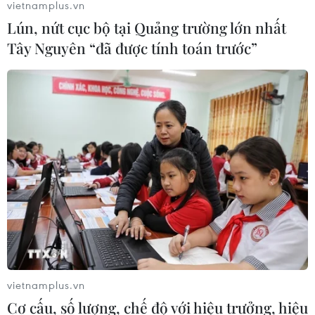
vietnamplus.vn
07/08/2026 04:05
Lún, nứt cục bộ tại Quảng trường lớn nhất
Tây Nguyên “đã được tính toán trước”
Nga thoái vốn nhà nước khỏi Sân bay
Quốc tế Sheremetyevo
07/08/2026 00:22
Nga thông báo tấn công căn
cứ ngầm của Ukraine
06/08/2026 16:21
Tây Ban Nha: 100 người thiệt mạng
vietnamplus.vn
trong vụ vượt biển ồ ạt vào Ceuta
Cơ cấu, số lượng, chế độ với hiệu trưởng, hiệu