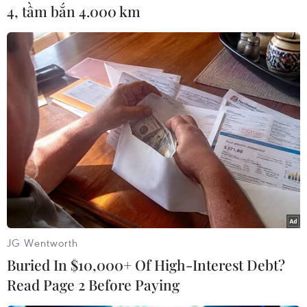
căng thẳng.
4, tầm bắn 4.000 km
(TTXVN/Vietnam+)
JG Wentworth
Buried In $10,000+ Of High-Interest Debt?
Read Page 2 Before Paying
#Trao đổi tù binh
#Nga và Ukraine
#Binh sỹ Nga