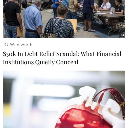
JG Wentworth
$30k In Debt Relief Scandal: What Financial
Institutions Quietly Conceal
Nga và Ukraine thông báo tiến hành đợt
trao đổi tù binh mới
06/07/2023 14:46
Theo thông báo, máy bay vận tải quân sự của Nga sẽ
đưa những người được trả tự do đến các cơ sở y tế
thuộc Bộ Quốc phòng nước này để điều trị và phục hồi