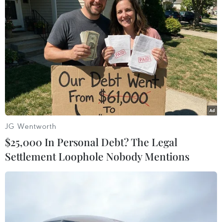
Tổng thống Nga thay đổi vị trí các chỉ
huy tại mặt trận Ukraine
Nga và Ukraine tiếp tục tấn công qua
lại, thương vong không ngừng gia tăng
JG Wentworth
$25,000 In Personal Debt? The Legal
TIN LIÊN QUAN
Settlement Loophole Nobody Mentions