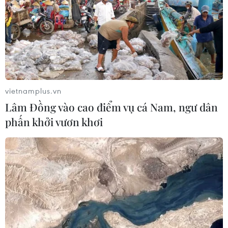
của Nga hoàn tất chuyến bay thử
nghiệm
04/08/2026 01:25
Bí mật sau những chung cư không
niên hạn ở Pháp
vietnamplus.vn
04/08/2026 01:03
Lâm Đồng vào cao điểm vụ cá Nam, ngư dân
phấn khởi vươn khơi
Ukraine tiếp tục dội UAV vào
kho hàng của nền tảng bán lẻ lớn tại
Nga
03/08/2026 15:02
Lãnh đạo EU kêu gọi 'hành động