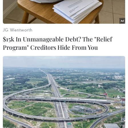
JG Wentworth
$15k In Unmanageable Debt? The "Relief
Program" Creditors Hide From You
Binh sỹ Ukraine làm nhiệm vụ tại vùng Donetsk, ngày
12/10/2022. (Ảnh: AFP/TTXVN)
Ngày 31/5, Bộ Quốc phòng Nga thông báo Nga và
Ukraine đã trao đổi tù binh theo một thỏa thuận
do Các Tiểu vương quốc Arab Thống nhất (UAE)