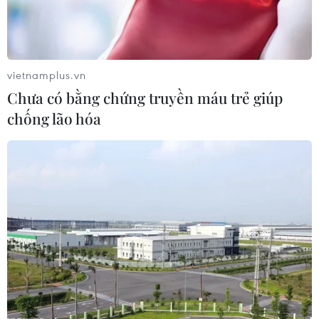
chức năng.
vietnamplus.vn
Chưa có bằng chứng truyền máu trẻ giúp
chống lão hóa
Nga và Ukraine trả tự do cho gần 200 tù
binh sau các cuộc đàm phán