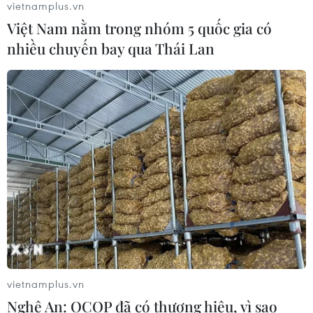
vietnamplus.vn
Việt Nam nằm trong nhóm 5 quốc gia có
Hơn 100 người thiệt mạng trong mùa
nhiều chuyến bay qua Thái Lan
mưa khốc liệt ở Ấn Độ
05/08/2026 09:39
Trung Quốc phóng thành công hai
vệ tinh siêu phổ Đông Phương Huệ
Nhãn
05/08/2026 07:16
Xem thêm
vietnamplus.vn
Nghệ An: OCOP đã có thương hiệu, vì sao