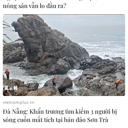
nông sản vẫn lo đầu ra?
CƠ QUAN CHỦ QUẢN: THÔNG TẤN XÃ VIỆT NAM
Tổng Biên tập: TRẦN TIẾN DUẨN
Phó Tổng Biên tập: NGUYỄN THỊ TÁM, KHÚC THANH
THỦY
Sở hữu trí tuệ
Quy định sử dụng
RSS
Hỗ trợ
Ngôn ngữ
TTXVN
Dịch vụ tin
Quảng cáo
Liên hệ
vietnamplus.vn
Đà Nẵng: Khẩn trương tìm kiếm 3 người bị
sóng cuốn mất tích tại bán đảo Sơn Trà