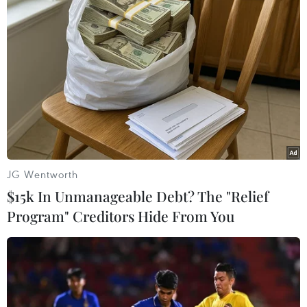
Theo dõi VietnamPlus
TIN LIÊN QUAN
JG Wentworth
$15k In Unmanageable Debt? The "Relief
Program" Creditors Hide From You