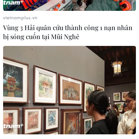
vietnamplus.vn
Vùng 3 Hải quân cứu thành công 1 nạn nhân
bị sóng cuốn tại Mũi Nghê
Nhật Bản, Mỹ bất đồng về cắt giảm thuế
đối với ôtô và nông sản
22/05/2019 06:01