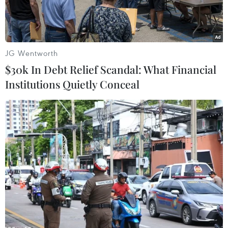
JG Wentworth
$30k In Debt Relief Scandal: What Financial
Institutions Quietly Conceal
Tổng thống Mỹ Donald Trump (phải) và Thủ tướng Nhật Bản
Shinzo Abe trong cuộc gặp tại Nhà Trắng ngày 26/4/2019.
(Ảnh: AFP/ TTXVN)
Chiều 25/5, Tổng thống Mỹ Donald Trump đã tới
Nhật Bản, bắt đầu chuyến thăm 4 ngày tới quốc
gia có quan hệ đồng minh thân thiết này.