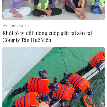
vietnamplus.vn
Khởi tố 19 đối tượng cướp giật tài sản tại
Công ty Tân Huê Viên
Nhật Bản kêu gọi xây dựng lại lòng tin
trong hệ thống thương mại tự do
23/01/2019 12:35
Giữa lúc cuộc chiến thương mại Mỹ-Trung vẫn đang
căng thẳng, Thủ tướng Nhật Bản đã nhấn mạnh tầm
quan trọng của một hệ thống, ở đó cho phép dữ liệu số
phi cá nhân được giao dịch tự do xuyên biên giới.