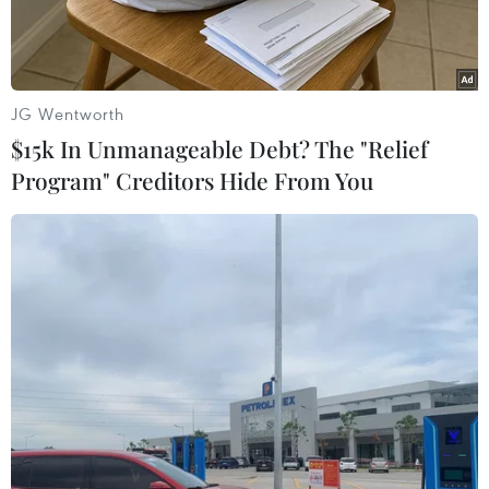
Nhĩ Kỳ.
JG Wentworth
$15k In Unmanageable Debt? The "Relief
Program" Creditors Hide From You
Quân nhân Ukraine tại một trạm gác ở thị trấn Zolote, vùng
Lugansk, miền Đông Ukraine ngày 2/11/2019. (Ảnh:
AFP/TTXVN)
Ngoại trưởng Ukraine Dmytro Kuleba ngày 21/2