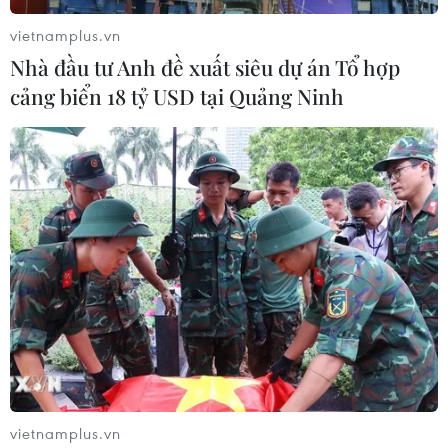
vietnamplus.vn
Nhà đầu tư Anh đề xuất siêu dự án Tổ hợp
cảng biển 18 tỷ USD tại Quảng Ninh
Liên minh châu Âu ủng hộ Mỹ và Nga đối
thoại về tình hình Ukraine
21/02/2022 08:29
Liên minh châu Âu cam kết sẽ hỗ trợ bất cứ điều gì có
thể làm cho những cuộc đối thoại ngoại giao trở thành
"cách thức hiệu quả nhất để tìm kiếm giải pháp cho
cuộc khủng hoảng Ukraine."
vietnamplus.vn