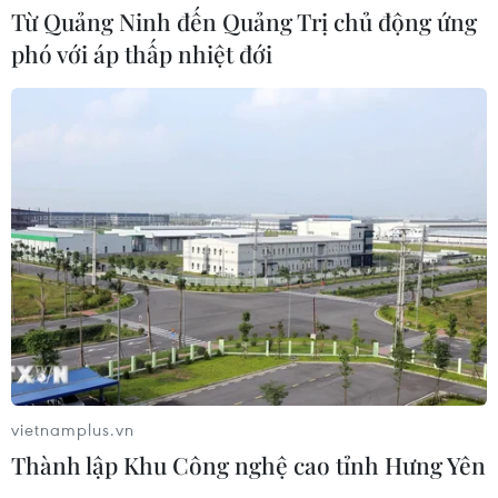
04/08/2026 04:13
Từ Quảng Ninh đến Quảng Trị chủ động ứng
phó với áp thấp nhiệt đới
Máy bay chở khách nội địa đầu tiên
của Nga hoàn tất chuyến bay thử
nghiệm
04/08/2026 01:25
Bí mật sau những chung cư không
niên hạn ở Pháp
04/08/2026 01:03
Ukraine tiếp tục dội UAV vào
vietnamplus.vn
kho hàng của nền tảng bán lẻ lớn tại
Thành lập Khu Công nghệ cao tỉnh Hưng Yên
Nga