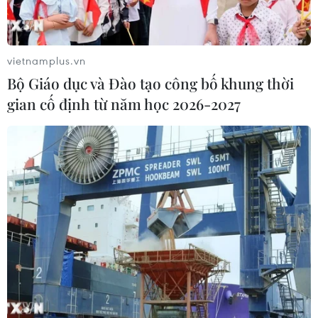
vietnamplus.vn
Bộ Giáo dục và Đào tạo công bố khung thời
gian cố định từ năm học 2026-2027
Pháp và Nga đẩy mạnh tìm kiếm giải pháp
cho cuộc xung đột tại Ukraine
21/02/2022 00:43
Tổng thống Pháp Emmanuel Macron và người đồng cấp
Nga Vladimir Putin đã có cuộc điện đàm kéo dài
khoảng 1 giờ đồng hồ trong tối 20/2 (theo giờ Paris).