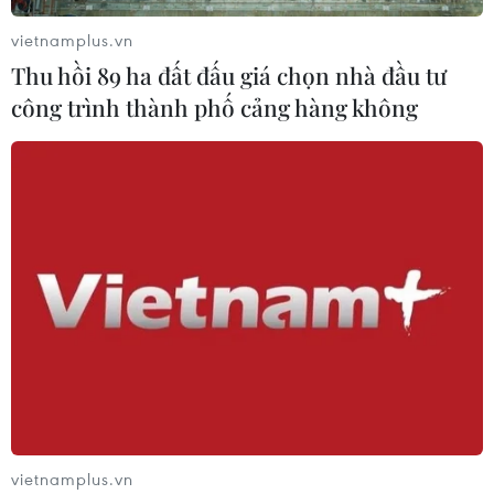
vietnamplus.vn
Thu hồi 89 ha đất đấu giá chọn nhà đầu tư
công trình thành phố cảng hàng không
TIN CÙNG CHUYÊN MỤC
Liên hợp quốc kêu gọi chấm dứt tấn
công dân thường trong xung đột
vietnamplus.vn