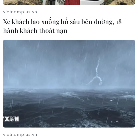
04/08/2026 15:17
vietnamplus.vn
Xe khách lao xuống hố sâu bên đường, 18
hành khách thoát nạn
Tây Ban Nha phát trực tiếp nhật thực
toàn phần từ độ cao 9.000 m
04/08/2026 13:23
Tàu chở hàng của Thổ Nhĩ Kỳ bị tấn
công trên Biển Đen
04/08/2026 05:54
Vì sao Google khiến Mỹ và
EU đối đầu về chủ quyền số?
vietnamplus.vn