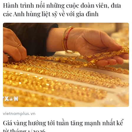
Hành trình nối những cuộc đoàn viên, đưa
các Anh hùng liệt sỹ về với gia đình
Giá dầu châu Á giảm trước triển vọng có
giải pháp cho vấn đề Ukraine
vietnamplus.vn
21/02/2022 11:04
Giá vàng hướng tới tuần tăng mạnh nhất kể
từ tháng 1/2026
Vào đầu giờ chiều nay theo giờ Việt Nam, giá dầu Brent