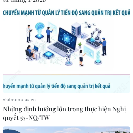
Biển Bắc giảm 40 xu Mỹ, hay 0,4%, xuống 93,14
USD/thùng, sau khi có thời điểm lên đến 95 USD/thùng.
vietnamplus.vn
Những định hướng lớn trong thực hiện Nghị
quyết 57-NQ/TW
Hội đồng châu Âu thông qua khoản tài