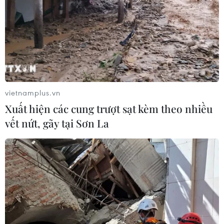
vietnamplus.vn
Xuất hiện các cung trượt sạt kèm theo nhiều
vết nứt, gãy tại Sơn La