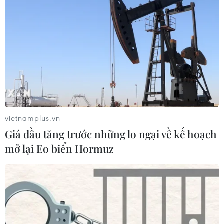
Thắt chặt tình hữu nghị sắt son giữa
các cựu chuyên gia quân sự Nga với
Việt Nam
06/08/2026 06:23
Anh công bố kết quả điều tra ban
đầu vụ đâm dao ở trung tâm London
vietnamplus.vn
06/08/2026 06:00
Giá dầu tăng trước những lo ngại về kế hoạch
mở lại Eo biển Hormuz
Ba Lan thảo luận việc thành lập căn
cứ quân sự thường trực với Mỹ
06/08/2026 00:06