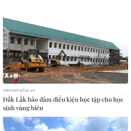
03/08/2026 15:02
Lãnh đạo EU kêu gọi 'hành động
thống nhất' về biên giới
03/08/2026 14:35
Xem thêm
vietnamplus.vn
Đắk Lắk bảo đảm điều kiện học tập cho học
sinh vùng biên
CƠ QUAN CHỦ QUẢN: THÔNG TẤN XÃ VIỆT NAM
Tổng Biên tập: TRẦN TIẾN DUẨN
Phó Tổng Biên tập: NGUYỄN THỊ TÁM, KHÚC THANH