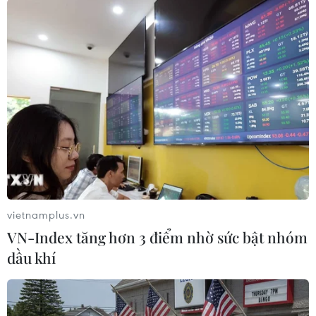
#Donbass
#miền Đông Ukraine
#thượng đỉnh Nga-Mỹ
#Ukraine
Ukraine
Theo dõi VietnamPlus
vietnamplus.vn
VN-Index tăng hơn 3 điểm nhờ sức bật nhóm
dầu khí