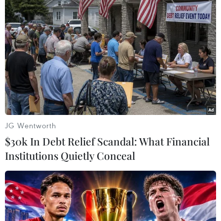
TIN LIÊN QUAN
JG Wentworth
$30k In Debt Relief Scandal: What Financial
Institutions Quietly Conceal
Nga cảnh báo tình hình ở miền Đông
Ukraine dẫn đến hậu quả xấu
20/02/2022 13:12
Người phát ngôn Điện Kremlin Peskov cho biết việc các