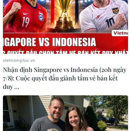
nước phương Tây liên tục phỏng đoán thời điểm Nga
tấn công Ukraine là một hành động khiêu khích và có
thể dẫn đến những hậu quả bất lợi.
vietnamplus.vn
Nhận định Singapore vs Indonesia (20h ngày
7/8): Cuộc quyết đấu giành tấm vé bán kết
duy …
Tổng thống Ukraine kêu gọi ngừng bắn