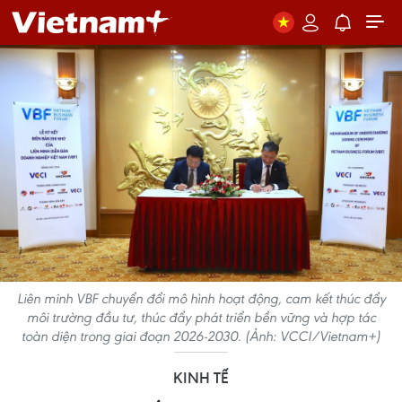
Liên minh VBF chuyển đổi mô hình hoạt động, cam kết thúc đẩy
môi trường đầu tư, thúc đẩy phát triển bền vững và hợp tác
toàn diện trong giai đoạn 2026-2030. (Ảnh: VCCI/Vietnam+)
KINH TẾ