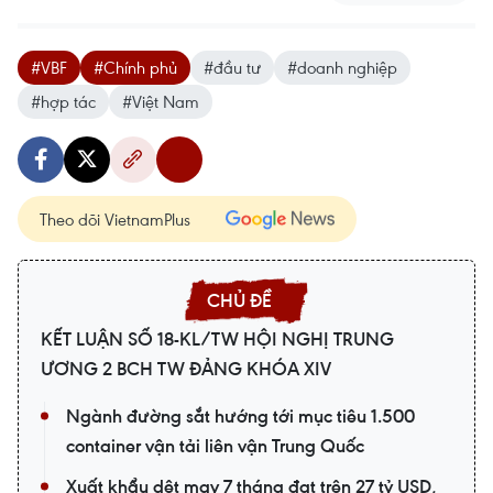
#VBF
#Chính phủ
#đầu tư
#doanh nghiệp
#hợp tác
#Việt Nam
Theo dõi VietnamPlus
KẾT LUẬN SỐ 18-KL/TW HỘI NGHỊ TRUNG
ƯƠNG 2 BCH TW ĐẢNG KHÓA XIV
Ngành đường sắt hướng tới mục tiêu 1.500
container vận tải liên vận Trung Quốc
Xuất khẩu dệt may 7 tháng đạt trên 27 tỷ USD,