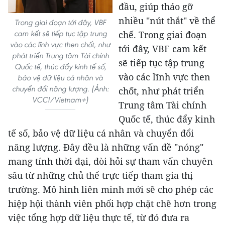
đầu, giúp tháo gỡ
nhiều "nút thắt" về thể
Trong giai đoạn tới đây, VBF
cam kết sẽ tiếp tục tập trung
chế. Trong giai đoạn
vào các lĩnh vực then chốt, như
tới đây, VBF cam kết
phát triển Trung tâm Tài chính
sẽ tiếp tục tập trung
Quốc tế, thúc đẩy kinh tế số,
vào các lĩnh vực then
bảo vệ dữ liệu cá nhân và
chuyển đổi năng lượng. (Ảnh:
chốt, như phát triển
VCCI/Vietnam+)
Trung tâm Tài chính
Quốc tế, thúc đẩy kinh
tế số, bảo vệ dữ liệu cá nhân và chuyển đổi
năng lượng. Đây đều là những vấn đề "nóng"
mang tính thời đại, đòi hỏi sự tham vấn chuyên
sâu từ những chủ thể trực tiếp tham gia thị
trường. Mô hình liên minh mới sẽ cho phép các
hiệp hội thành viên phối hợp chặt chẽ hơn trong
việc tổng hợp dữ liệu thực tế, từ đó đưa ra