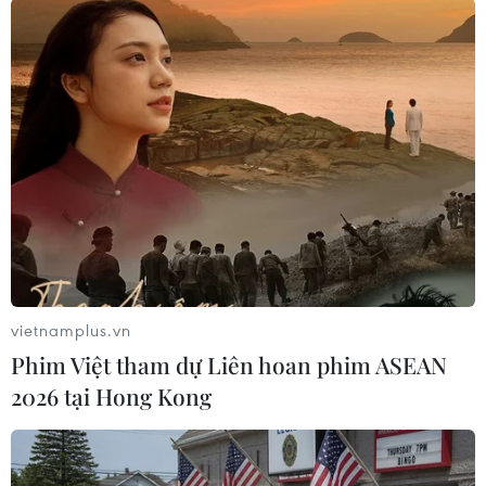
(TTXVN/Vietnam+)
vietnamplus.vn
Phim Việt tham dự Liên hoan phim ASEAN
2026 tại Hong Kong
#Dải Gaza
#WFP
#trạm kiểm soát quân sự
#quân đội Israel
#viện trợ
#Israel
Israel