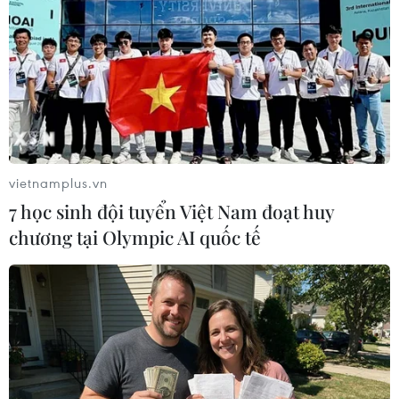
trong tương lai gần
Israel tuyên bố "đường vàng" là biên giới mới
bên trong Dải Gaza
vietnamplus.vn
7 học sinh đội tuyển Việt Nam đoạt huy
TIN LIÊN QUAN
chương tại Olympic AI quốc tế