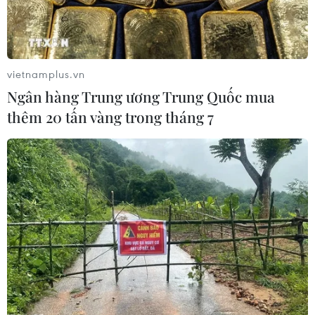
vietnamplus.vn
Ngân hàng Trung ương Trung Quốc mua
thêm 20 tấn vàng trong tháng 7
Đàm phán ngừng bắn ở Dải Gaza kết thúc
mà không đạt thỏa thuận
25/08/2024 23:42
Cả phái đoàn của Hamas và Israel đều đã rời Cairo
ngay trong ngày 25/8 sau cuộc gặp với các nhà trung
gian hòa giải Ai Cập và Qatar mà không đạt được thỏa
thuận nào.