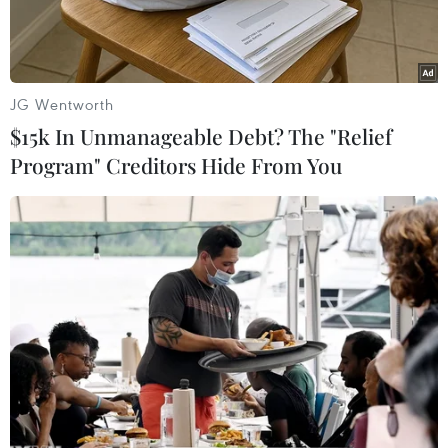
Gaza vào tối 27/8 nhưng một trong số này đã
trúng đạn.
JG Wentworth
$15k In Unmanageable Debt? The "Relief
Program" Creditors Hide From You
Xe chở hàng viện trợ của Chương trình Lương thực thế giới của
Liên hợp quốc (WFP). (Ảnh: IRNA/TTXVN)
Ngày 28/8, Chương trình Lương thực thế giới