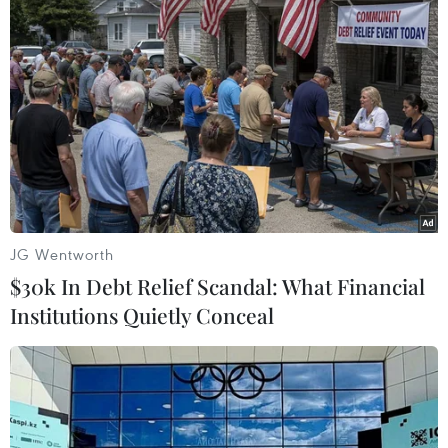
Theo dõi VietnamPlus
Xung đột leo thang tại Gaza
Hamas kêu gọi thành lập ủy ban hành chính
JG Wentworth
chuyển tiếp tại Dải Gaza
$30k In Debt Relief Scandal: What Financial
Israel tuyên bố chấm dứt quan hệ với 3 cơ quan
Institutions Quietly Conceal
Liên hợp quốc
Các nước Arab, Hồi giáo ra tuyên bố chung về
tình hình Gaza
Đức sẽ không công nhận Nhà nước Palestine