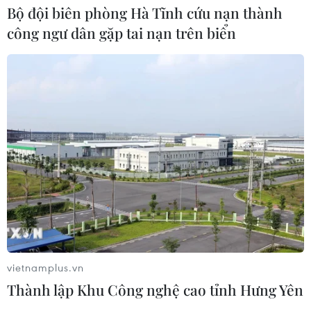
Bộ đội biên phòng Hà Tĩnh cứu nạn thành
công ngư dân gặp tai nạn trên biển
Xung đột Hamas-Israel: Israel chưa
chấp thuận kế hoạch về Dải Gaza
06/08/2026 03:45
Mỹ dỡ bỏ lệnh trừng phạt đối với
hãng hàng không Iraq
06/08/2026 03:34
Iran và Oman đạt thỏa thuận về
tuyến vận tải thương mại qua eo biển
vietnamplus.vn
Hormuz
Thành lập Khu Công nghệ cao tỉnh Hưng Yên
05/08/2026 22:43