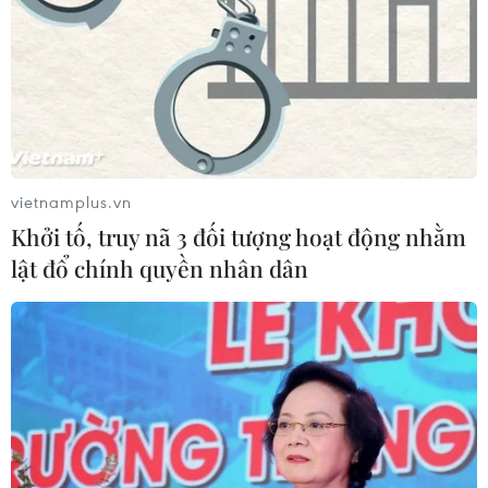
vietnamplus.vn
Khởi tố, truy nã 3 đối tượng hoạt động nhằm
lật đổ chính quyền nhân dân
TIN CÙNG CHUYÊN MỤC
Mỹ có đang chuẩn bị một
chiến lược mới nhằm vào Iran?