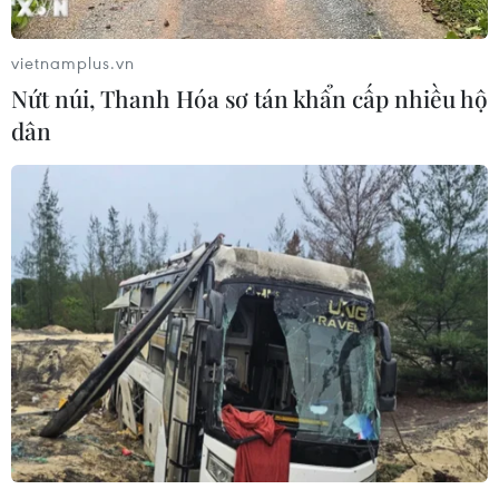
vietnamplus.vn
Nứt núi, Thanh Hóa sơ tán khẩn cấp nhiều hộ
dân
Ai Cập: Đạt thỏa thuận ngừng bắn ngay
lập tức ở Gaza là yếu tố rất quan trọng
25/08/2024 07:18
Tổng thống Ai Cập nêu bật tính cấp thiết phải đạt được