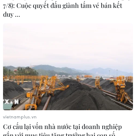
7/8): Cuộc quyết đấu giành tấm vé bán kết
duy …
vietnamplus.vn
Cơ cấu lại vốn nhà nước tại doanh nghiệp
gắn với mục tiêu tăng trưởng hai con số