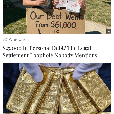
OCHA: Lệnh sơ tán của Israel làm trầm
JG Wentworth
trọng thêm khủng hoảng nhân đạo ở Gaza
$25,000 In Personal Debt? The Legal
26/08/2024 23:43
Settlement Loophole Nobody Mentions
Theo Văn phòng Điều phối các vấn đề nhân đạo
(OCHA) của LHQ, số lệnh sơ tán được ban hành vào
tháng Tám đã lên tới 16, ảnh hưởng trực tiếp đến
khoảng 258.000 người, tương đương 12% dân số Gaza.