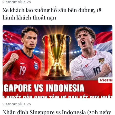
vietnamplus.vn
lệnh ngừng bắn để ngăn chặn cuộc khủng hoảng nhân
Xe khách lao xuống hố sâu bên đường, 18
đạo thảm khốc ở Gaza và hạ nhiệt xung đột trong khu
hành khách thoát nạn
vực.
vietnamplus.vn
Nhận định Singapore vs Indonesia (20h ngày