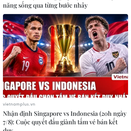
năng sống qua từng bước nhảy
Ukraine, đấu tranh chống tội phạm mạng và tăng
cường bảo vệ trẻ em trên không gian mạng.
vietnamplus.vn
Nhận định Singapore vs Indonesia (20h ngày
7/8): Cuộc quyết đấu giành tấm vé bán kết
Pháp lập lá chắn an ninh bảo vệ Hội nghị
duy …