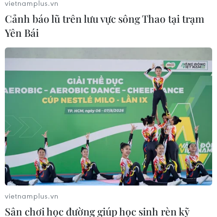
vietnamplus.vn
Cảnh báo lũ trên lưu vực sông Thao tại trạm
Yên Bái
Thủ tướng Canada: G7 có thể góp phần
định hình trật tự thế giới mới
15/06/2026 03:17
vietnamplus.vn
Các ưu tiên của hội nghị G7 năm nay sẽ bao gồm xử lý
Sân chơi học đường giúp học sinh rèn kỹ
các cuộc khủng hoảng địa chính trị lớn, tiếp tục hỗ trợ