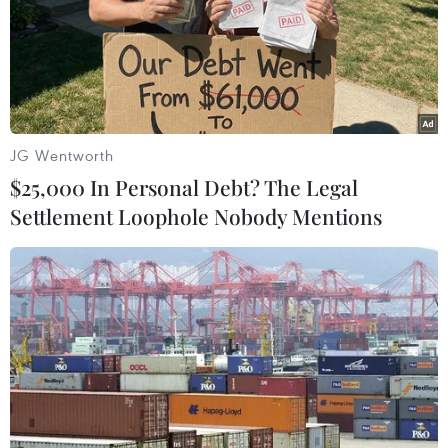
#Hội nghị thượng đỉnh Nhóm G7
#xung đột Nga-Ukraine
JG Wentworth
#thỏa thuận Mỹ-Iran
Pháp
$25,000 In Personal Debt? The Legal
Settlement Loophole Nobody Mentions
Theo dõi VietnamPlus
CĂNG THẲNG NGA-UKRAINE
Liên hợp quốc kêu gọi chấm dứt tấn công dân
thường trong xung đột Nga-Ukraine