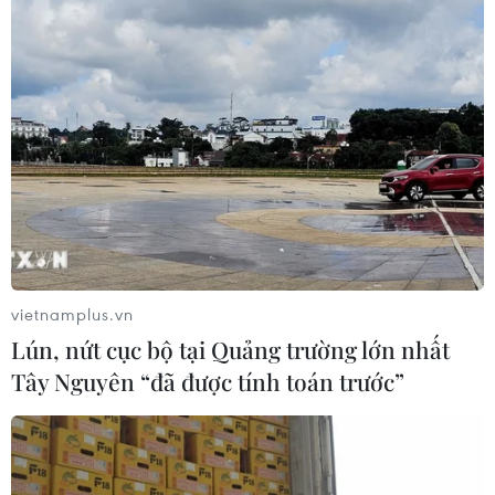
G7 sẽ thảo luận về tương lai AI toàn cầu
12/06/2026 23:06
Các nhà lãnh đạo G7 sẽ có buổi làm việc chung với
giới lãnh đạo công nghệ vào ngày 17/6 để thảo luận về
quy định pháp lý, hạ tầng AI và mạng lưới kỹ thuật số.
vietnamplus.vn
Lún, nứt cục bộ tại Quảng trường lớn nhất
Tây Nguyên “đã được tính toán trước”