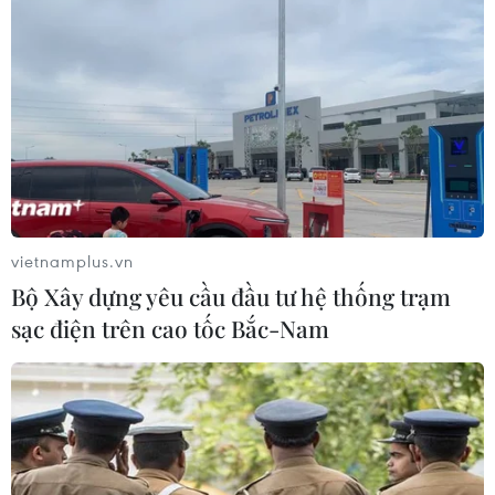
tại trường học ở Nonthaburi
07/08/2026 05:12
Cựu Đại sứ Australia: Tầm nhìn hợp
tác mới cho quan hệ Việt Nam-
Australia
07/08/2026 05:00
vietnamplus.vn
Bộ Xây dựng yêu cầu đầu tư hệ thống trạm
Liên hợp quốc kêu gọi chấm dứt tấn
sạc điện trên cao tốc Bắc-Nam
công dân thường trong xung đột
Nga-Ukraine
07/08/2026 04:29
Meta bồi thường gần 600 triệu USD