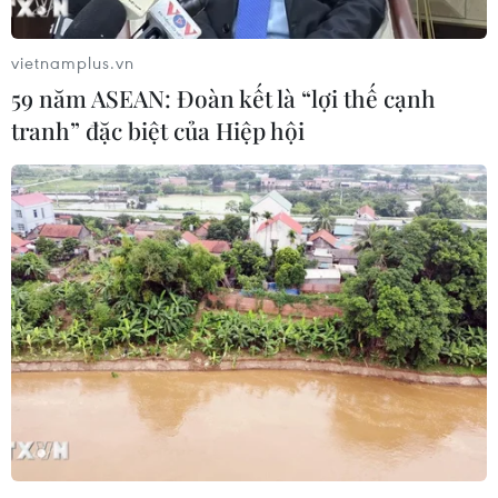
mới nhằm vào Iran?
Iran và Oman thống nhất mở lại eo biển
vietnamplus.vn
Hormuz trong 60 ngày
59 năm ASEAN: Đoàn kết là “lợi thế cạnh
Iran cảnh báo đáp trả nhằm vào hạ tầng năng
tranh” đặc biệt của Hiệp hội
lượng khu vực nếu bị tấn công
Iran và Oman đạt thỏa thuận về tuyến vận tải
qua eo biển Hormuz
Từ hạt nhân đến eo biển Hormuz: Đòn
bẩy chiến lược mới của Iran
TIN LIÊN QUAN