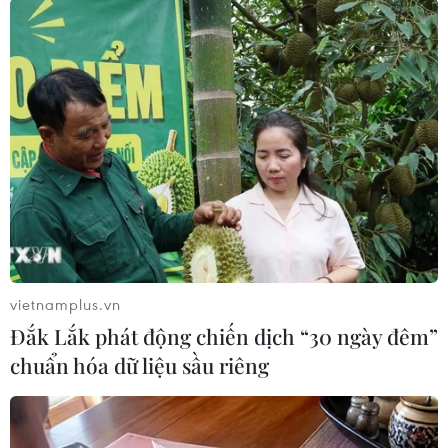
tiếp tục là chủ đề được quan tâm tại hội nghị.
Lãnh đạo Ai Cập, Qatar và Các Tiểu vương quốc
Arab thống nhất (UAE) tham gia phiên họp về
ổn định khu vực, tập trung thảo luận các tác
động kinh tế toàn cầu từ xung đột Mỹ-Iran cũng
như tình trạng gián đoạn lưu thông qua eo biển
Hormuz.
Các nhà lãnh đạo G7 cũng theo dõi sát tiến trình
triển khai thỏa thuận giữa Washington và
Tehran. Theo kế hoạch, hai bên sẽ ký văn kiện
chính thức tại Thụy Sĩ ngày 19/6 trước khi khởi
vietnamplus.vn
động các cuộc đàm phán về chương trình hạt
Đắk Lắk phát động chiến dịch “30 ngày đêm”
nhân của Iran và các vấn đề liên quan.
chuẩn hóa dữ liệu sầu riêng
Tổng thống Trump khẳng định mục tiêu trọng
tâm của Mỹ là bảo đảm Iran không sở hữu vũ
khí hạt nhân. Ông đồng thời cho biết