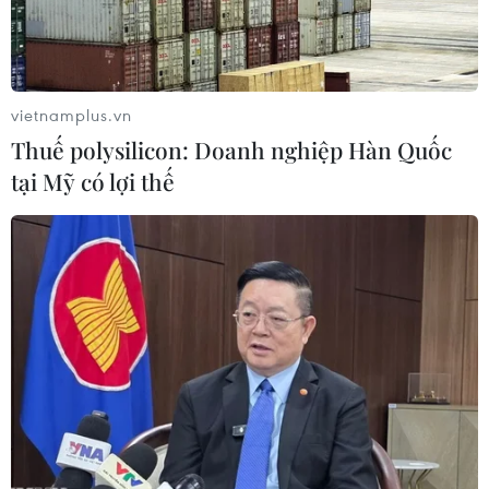
Nga thông báo tấn công căn cứ ngầm
của Ukraine
NATO ưu tiên đẩy nhanh chuyển giao hệ thống
vietnamplus.vn
phòng không cho Ukraine
Thuế polysilicon: Doanh nghiệp Hàn Quốc
Liên hợp quốc: Xung đột Ukraine trải qua tháng
tại Mỹ có lợi thế
đẫm máu nhất
Tổng thống Nga thay đổi vị trí các chỉ
huy tại mặt trận Ukraine
CHIẾN SỰ MỸ, ISRAEL VỚI IRAN
Mỹ có đang chuẩn bị một chiến lược