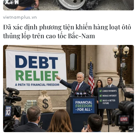
làm việc đầu tiên của Hội nghị thượng đỉnh
Nhóm các nước công nghiệp phát triển (G7)
vietnamplus.vn
diễn ra tại thành phố Evian-les-Bains của Pháp.
Đã xác định phương tiện khiến hàng loạt ôtô
Tổng thống Mỹ Donald Trump đã đến hội nghị
thủng lốp trên cao tốc Bắc-Nam
ngay sau khi công bố thỏa thuận khung với Iran
nhằm kết thúc cuộc xung đột kéo dài hơn 3
tháng.
Phát biểu với báo giới ông cho biết sau khi đạt
được bước tiến trong vấn đề Iran, Washington
sẽ dành nhiều sự tập trung hơn cho các nỗ lực
liên quan đến cuộc xung đột tại Ukraine.
Trong khuôn khổ hội nghị, các nhà lãnh đạo G7
đã có phiên họp với Tổng thống Ukraine
Volodymyr Zelensky.