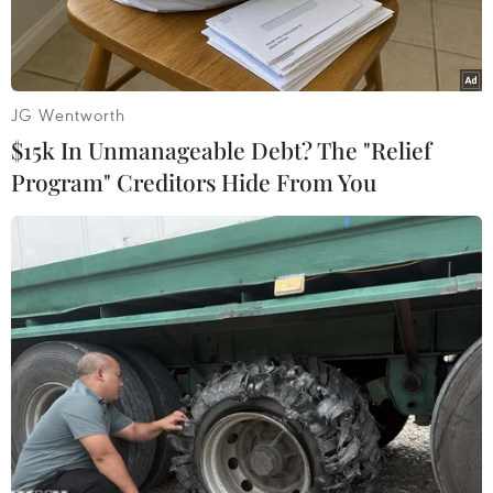
JG Wentworth
$15k In Unmanageable Debt? The "Relief
Program" Creditors Hide From You
Tòa nhà bị phá hủy sau cuộc không kích của Mỹ và Israel tại
Tehran, Iran. (Ảnh: THX/TTXVN)
Cuộc xung đột Nga-Ukraine cùng những diễn
biến mới liên quan đến thỏa thuận sơ bộ giữa
Mỹ và Iran nhằm chấm dứt căng thẳng tại
Trung Đông là hai nội dung nổi bật trong ngày