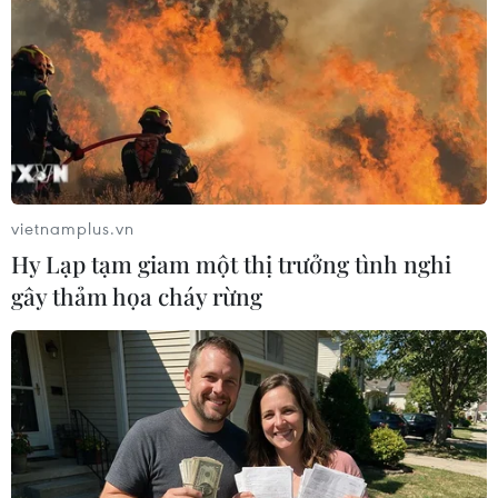
bắt đầu nhóm họp tại Pháp liên
quan đến các vấn đề như cuộc
xung đột Nga-Ukraine, xung đột
Trung Đông, an ninh năng lượng,
thương mại quốc tế và công
nghệ.
vietnamplus.vn
(TTXVN/Vietnam+)
Hy Lạp tạm giam một thị trưởng tình nghi
gây thảm họa cháy rừng