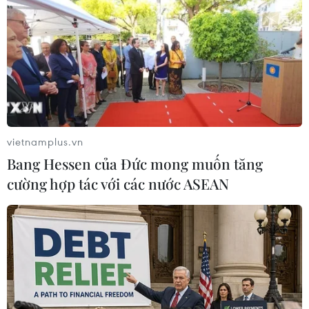
21/04/2026 06:08
Hơn 5 ngày sau khi chiếc thuyền chở những người di cư
đến châu Âu bị lật ngoài khơi miền Đông Libya, 4 đã
may mắn được cứu sống trên Địa Trung Hải.
vietnamplus.vn
Bang Hessen của Đức mong muốn tăng
cường hợp tác với các nước ASEAN