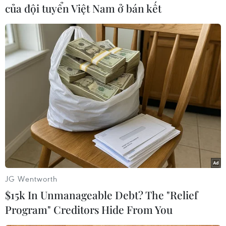
của đội tuyển Việt Nam ở bán kết
#Địa Trung Hải
#người di cư
Italy
JG Wentworth
Theo dõi VietnamPlus
$15k In Unmanageable Debt? The "Relief
Program" Creditors Hide From You