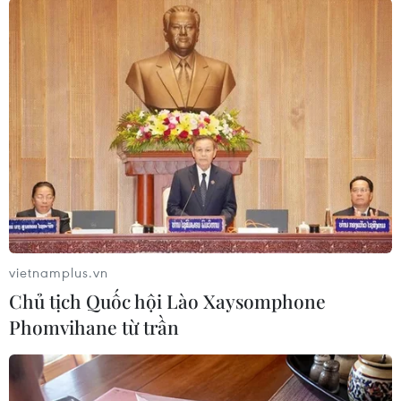
Khủng hoảng nhập cư châu Âu
Italy bác tối hậu thư của Tây Ban Nha về kiểm
soát biên giới
EU tuyên bố vượt qua “phép thử” an ninh biên
giới sau khủng hoảng Ceuta
Ceuta dần trở lại bình thường sau cuộc khủng
hoảng chưa từng có
Anh triệt phá đường dây làm giả giấy kết hôn
để nhập cư trái phép
vietnamplus.vn
Gia tăng làn sóng di cư sang châu Âu qua Đại
Chủ tịch Quốc hội Lào Xaysomphone
Tây Dương
Phomvihane từ trần