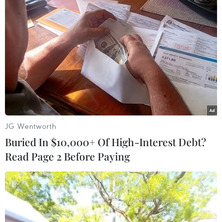
TIN LIÊN QUAN
JG Wentworth
Buried In $10,000+ Of High-Interest Debt?
Read Page 2 Before Paying
Nhóm người sống sót thần kỳ sau 5 ngày
trôi dạt trên Địa Trung Hải