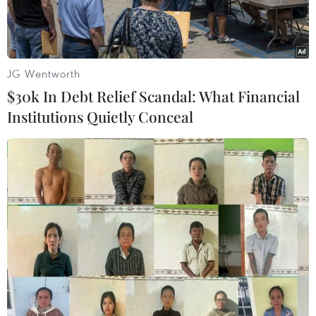
JG Wentworth
$30k In Debt Relief Scandal: What Financial
Institutions Quietly Conceal
Lực lượng cứu hộ giải cứu người di cư trên Địa Trung Hải, ngoài
khơi bờ biển Libya. (Ảnh minh họa: AFP/TTXVN)
Theo phóng viên TTXVN tại Italy, thêm một
thảm kịch đắm tàu đã xảy ra trên tuyến đường
biển ở Trung Địa Trung Hải, khiến ít nhất 11
người di cư thiệt mạng và 2 người khác mất
tích.