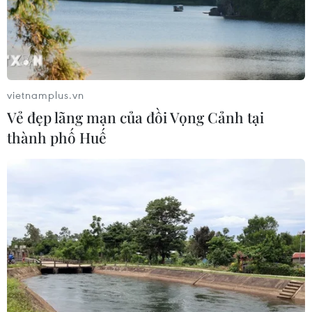
Xem thêm
vietnamplus.vn
Vẻ đẹp lãng mạn của đồi Vọng Cảnh tại
thành phố Huế
CƠ QUAN CHỦ QUẢN: THÔNG TẤN XÃ VIỆT NAM
Tổng Biên tập: TRẦN TIẾN DUẨN
Phó Tổng Biên tập: NGUYỄN THỊ TÁM, KHÚC THANH
THỦY
Sở hữu trí tuệ
Quy định sử dụng
RSS
Hỗ trợ
Ngôn ngữ
TTXVN