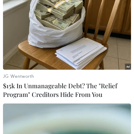
FIFA Futsal World Cup: Xác định xong 8
cặp đấu ở vòng 1/8
19/09/2016 01:42
JG Wentworth
Sau loạt trận ở các bảng E và F diễn ra sáng 19/9, vòng
$15k In Unmanageable Debt? The "Relief
1/8 FIFA Futsal World Cup 2016 đã xác định xong 8 cặp
Program" Creditors Hide From You
đấu xuất sắc nhất, trong đó đội tuyển Futsal Việt Nam sẽ
phải gặp Nga.