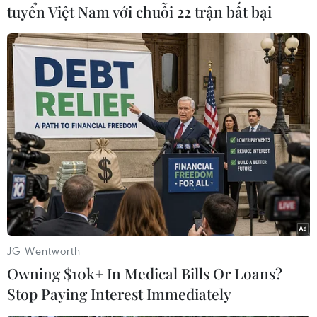
tuyển Việt Nam với chuỗi 22 trận bất bại
(Vietnam+)
JG Wentworth
Owning $10k+ In Medical Bills Or Loans?
#Bóng đá
#Futsal Việt Nam
#Futsal Nga
Stop Paying Interest Immediately
#FIFA Futsal World Cup 2016
#Vòng 1/8