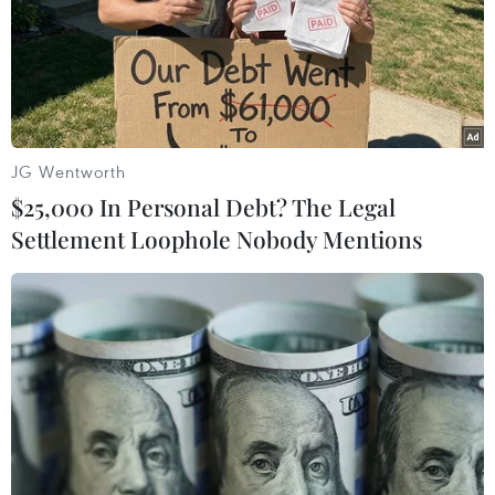
Nga, đội xếp thứ 3 thế giới.
JG Wentworth
$25,000 In Personal Debt? The Legal
Settlement Loophole Nobody Mentions
Hành trình lập nên kỳ tích
của đội tuyển Futsal Việt Nam
19/09/2016 23:10