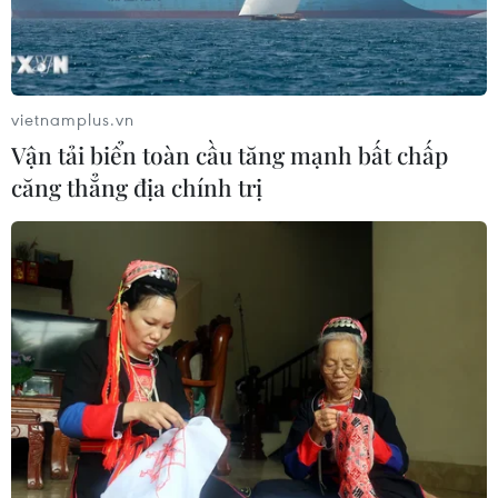
ASEAN Cup 2026: "Chìa khóa" giúp
tuyển Việt Nam quật ngã Indonesia
04/08/2026 03:05
vietnamplus.vn
Vận tải biển toàn cầu tăng mạnh bất chấp
ASEAN Cup 2026: Đội tuyển Việt
căng thẳng địa chính trị
Nam tạo "cơn địa chấn" trên truyền
thông khu vực
04/08/2026 02:45
Báo chí Đông Nam Á "dậy
sóng" vì tuyển Việt Nam, chỉ ra lý do
Indonesia thua đau
04/08/2026 02:32
'Hủy diệt' Indonesia 3-0, tuyển Việt