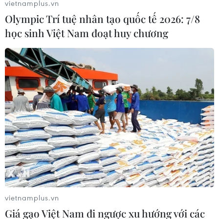
vietnamplus.vn
Olympic Trí tuệ nhân tạo quốc tế 2026: 7/8
học sinh Việt Nam đoạt huy chương
Lịch trực tiếp: Việt Nam đối đầu Nga ở
vòng 1/8 Futsal World Cup
20/09/2016 09:43
Vào lúc 5g30 sáng 21/9, đội tuyển bóng đá Futsal Việt
Nam sẽ có trận đấu vô cùng quan trọng với đội tuyển
Futsal Nga tại vòng 1/8 FIFA Futsal World Cup 2016.
vietnamplus.vn
Giá gạo Việt Nam đi ngược xu hướng với các