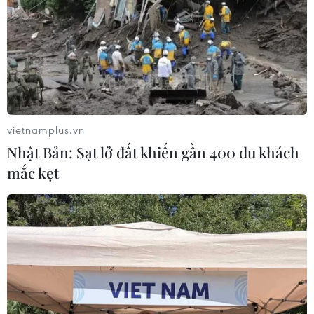
vietnamplus.vn
Nhật Bản: Sạt lở đất khiến gần 400 du khách
mắc kẹt