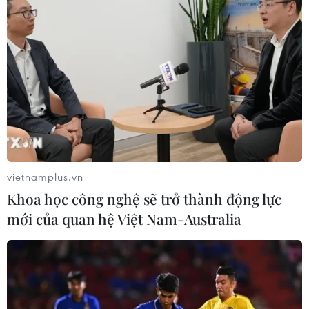
Nhận định Việt Nam vs
Campuchia: Vì sao thầy trò HLV Kim
Sang-sik cần giành ngôi đầu bảng?
06/08/2026 11:05
Nhận định Việt Nam vs Campuchia:
'Phù thủy Kim' sẽ xoay tua toan tính
đường dài?
vietnamplus.vn
06/08/2026 08:25
Khoa học công nghệ sẽ trở thành động lực
mới của quan hệ Việt Nam-Australia
HLV Kim Sang-sik: 'Tuyển Việt Nam
hướng tới chiến thắng để giữ ngôi
đầu bảng'
06/08/2026 07:25