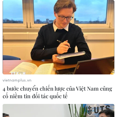
Cục diện ASEAN Cup: Việt Nam
quyết giành ngôi đầu, Thái Lan vẫn
có thể bị loại
07/08/2026 02:29
Lịch thi đấu ASEAN Cup 2026 ngày
7/8: Việt Nam hướng đến ngôi đầu
07/08/2026 00:07
vietnamplus.vn
4 bước chuyển chiến lược của Việt Nam củng
Công Phượng gặp thử thách lớn
cố niềm tin đối tác quốc tế
trong ngày tái xuất V-League 2026/27
06/08/2026 11:49