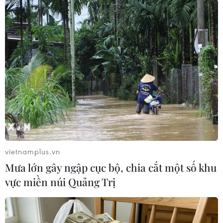
#Bruno Garcia
Nga
Theo dõi VietnamPlus
TIN LIÊN QUAN
vietnamplus.vn
Mưa lớn gây ngập cục bộ, chia cắt một số khu
vực miền núi Quảng Trị