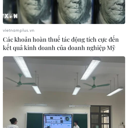
Đội tuyển bóng đá Futsal Việt Nam đã lập nên kỳ tích
khi giành vé vào vòng 1/8 FIFA Futsal World Cup ngay
trong lần đầu tiên tham dự.
vietnamplus.vn
Các khoản hoàn thuế tác động tích cực đến
kết quả kinh doanh của doanh nghiệp Mỹ