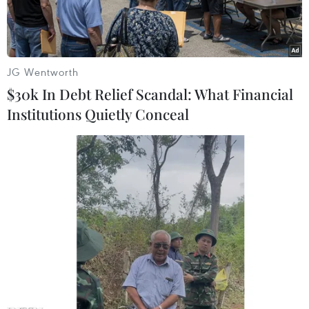
JG Wentworth
$30k In Debt Relief Scandal: What Financial
Institutions Quietly Conceal
Futsal Việt Nam (áo trắng) dừng bước sau trận thua Nga.
(Nguồn: Getty Images)
Đội tuyển bóng đá Futsal Việt Nam đã không thể
làm nên bất ngờ khi để thua 0-7 trước đội tuyển
Nga ở vòng 1/8 FIFA Futsal World Cup 2016.