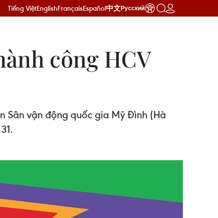
Tiếng Việt
English
Français
Español
中文
Русский
 thành công HCV
rên Sân vận động quốc gia Mỹ Đình (Hà
31.