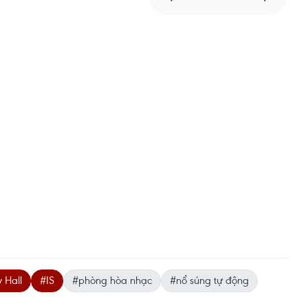
 Hall
#IS
#phòng hòa nhạc
#nổ súng tự động