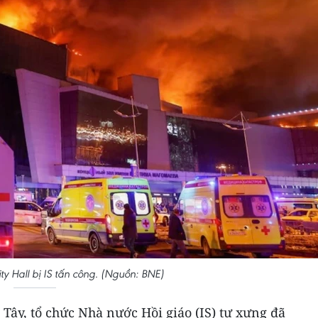
y Hall bị IS tấn công. (Nguồn: BNE)
Tây, tổ chức Nhà nước Hồi giáo (IS) tự xưng đã