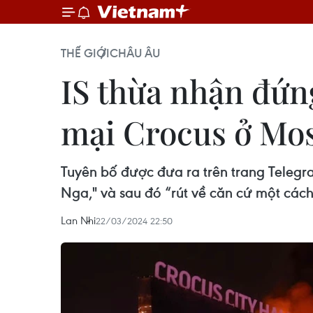
THẾ GIỚI
CHÂU ÂU
IS thừa nhận đứn
mại Crocus ở Mo
Tuyên bố được đưa ra trên trang Telegr
Nga," và sau đó “rút về căn cứ một cách
Lan Nhi
22/03/2024 22:50