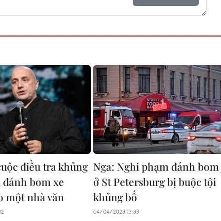
uộc điều tra khủng
Nga: Nghi phạm đánh bom
ụ đánh bom xe
ở St Petersburg bị buộc tội
o một nhà văn
khủng bố
32
04/04/2023 13:33