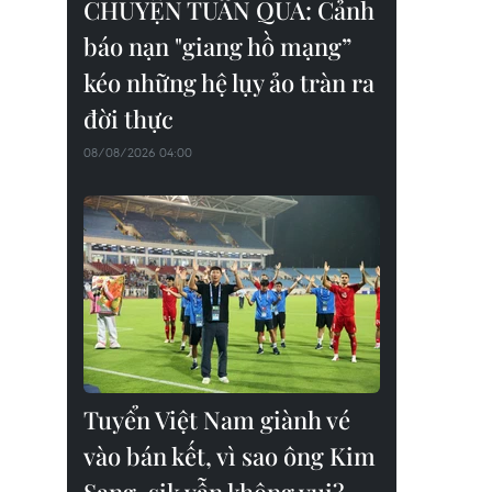
CHUYỆN TUẦN QUA: Cảnh
báo nạn "giang hồ mạng”
kéo những hệ lụy ảo tràn ra
đời thực
08/08/2026 04:00
Tuyển Việt Nam giành vé
vào bán kết, vì sao ông Kim