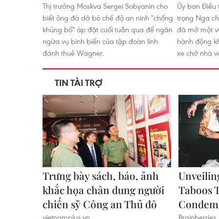
Thị trưởng Moskva Sergei Sobyanin cho
Ủy ban Điều 
biết ông đã dỡ bỏ chế độ an ninh "chống
trọng Nga ch
khủng bố" áp đặt cuối tuần qua để ngăn
đã mở một vụ
ngừa vụ binh biến của tập đoàn lính
hành động kh
đánh thuê Wagner.
xe chở nhà vă