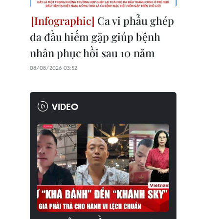
Ca vi phẫu ghép
da đầu hiếm gặp giúp bệnh
nhân phục hồi sau 10 năm
08/08/2026 03:52
VIDEO