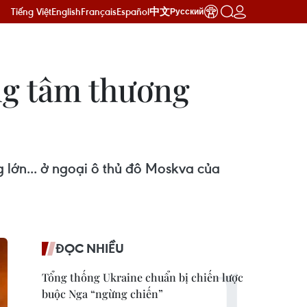
Tiếng Việt
English
Français
Español
中文
Русский
ng tâm thương
 lớn... ở ngoại ô thủ đô Moskva của
ĐỌC NHIỀU
Tổng thống Ukraine chuẩn bị chiến lược
buộc Nga “ngừng chiến”