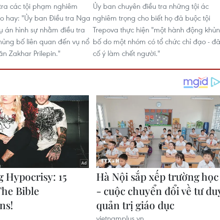
tra các tội phạm nghiêm
Ủy ban chuyên điều tra những tội ác
o hay: "Ủy ban Điều tra Nga
nghiêm trọng cho biết họ đã buộc tội
 án hình sự nhằm điều tra
Trepova thực hiện "một hành động khủ
ủng bố liên quan đến vụ nổ
bố do một nhóm có tổ chức chỉ đạo - đ
n Zakhar Prilepin."
cố ý làm chết người."