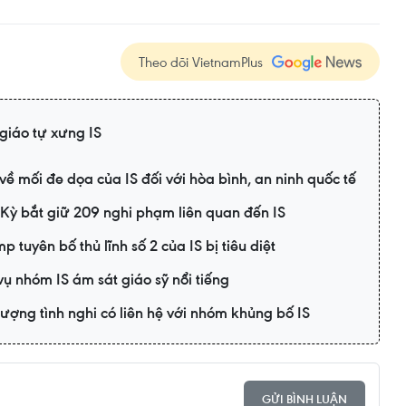
Theo dõi VietnamPlus
giáo tự xưng IS
ề mối đe dọa của IS đối với hòa bình, an ninh quốc tế
 Kỳ bắt giữ 209 nghi phạm liên quan đến IS
tuyên bố thủ lĩnh số 2 của IS bị tiêu diệt
 vụ nhóm IS ám sát giáo sỹ nổi tiếng
tượng tình nghi có liên hệ với nhóm khủng bố IS
GỬI BÌNH LUẬN