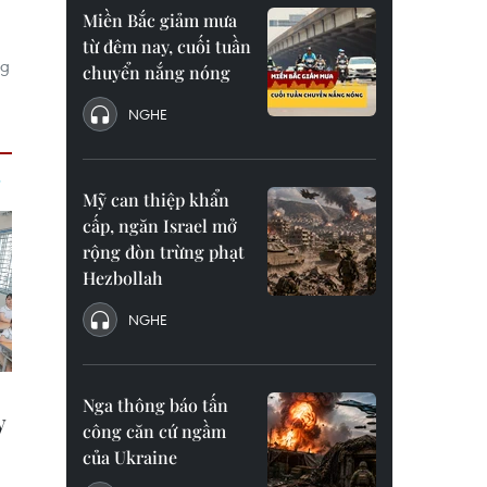
Miền Bắc giảm mưa
từ đêm nay, cuối tuần
ng
chuyển nắng nóng
ã
NGHE
Mỹ can thiệp khẩn
cấp, ngăn Israel mở
rộng đòn trừng phạt
Hezbollah
NGHE
Nga thông báo tấn
công căn cứ ngầm
của Ukraine