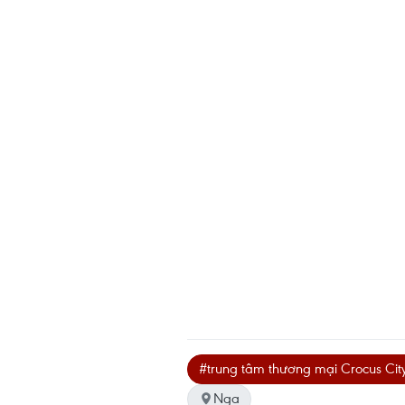
#trung tâm thương mại Crocus City
Nga