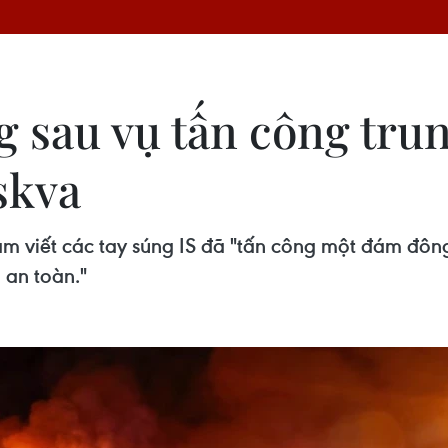
g sau vụ tấn công tru
skva
am viết các tay súng IS đã "tấn công một đám đông
 an toàn."