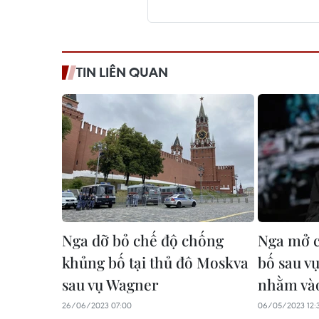
TIN LIÊN QUAN
Nga dỡ bỏ chế độ chống
Nga mở c
khủng bố tại thủ đô Moskva
bố sau v
sau vụ Wagner
nhằm và
26/06/2023 07:00
06/05/2023 12: