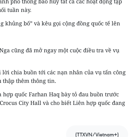
ành phố thông báo hủy tất cả các hoạt động tập
ối tuần này.
ng khủng bố” và kêu gọi cộng đồng quốc tế lên
Nga cũng đã mở ngay một cuộc điều tra về vụ
 lời chia buồn tới các nạn nhân của vụ tấn công
u thập thêm thông tin.
n hợp quốc Farhan Haq bày tỏ đau buồn trước
 Crocus City Hall và cho biết Liên hợp quốc đang
(TTXVN/Vietnam+)