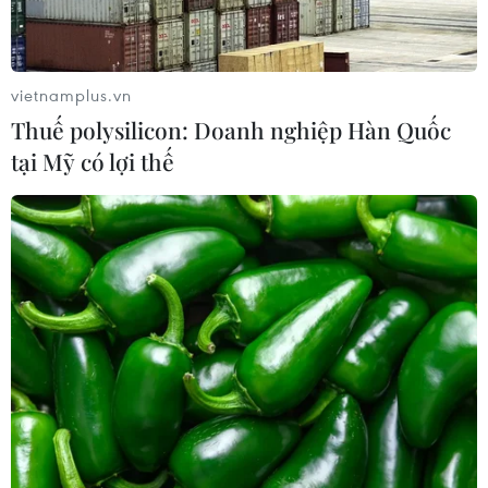
Nam sẵn sàng cho đại chiến ở "chảo
lửa" Pakansari
03/08/2026 03:13
vietnamplus.vn
Thuế polysilicon: Doanh nghiệp Hàn Quốc
Lịch thi đấu ASEAN Cup 2026 ngày
tại Mỹ có lợi thế
3/8: Việt Nam quyết đấu Indonesia
03/08/2026 01:40
Xem thêm
CƠ QUAN CHỦ QUẢN: THÔNG TẤN XÃ VIỆT NAM