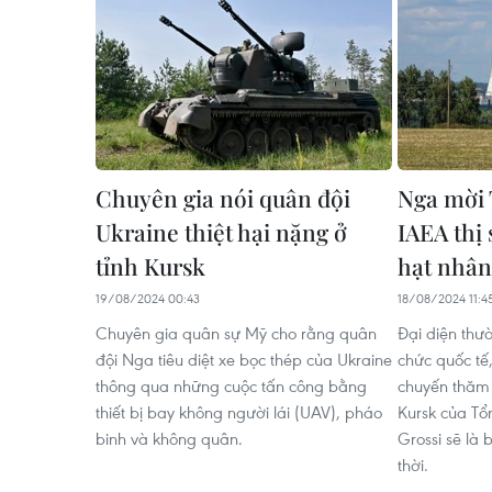
Chuyên gia nói quân đội
Nga mời 
Ukraine thiệt hại nặng ở
IAEA thị
tỉnh Kursk
hạt nhân
19/08/2024 00:43
18/08/2024 11:4
Chuyên gia quân sự Mỹ cho rằng quân
Đại diện thườ
đội Nga tiêu diệt xe bọc thép của Ukraine
chức quốc tế
thông qua những cuộc tấn công bằng
chuyến thăm 
thiết bị bay không người lái (UAV), pháo
Kursk của Tổ
binh và không quân.
Grossi sẽ là 
thời.