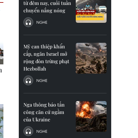
từ đêm nay, cuối tuần
chuyển nắng nóng
NGHE
Mỹ can thiệp khẩn
cấp, ngăn Israel mở
rộng đòn trừng phạt
Hezbollah
NGHE
Nga thông báo tấn
công căn cứ ngầm
của Ukraine
NGHE