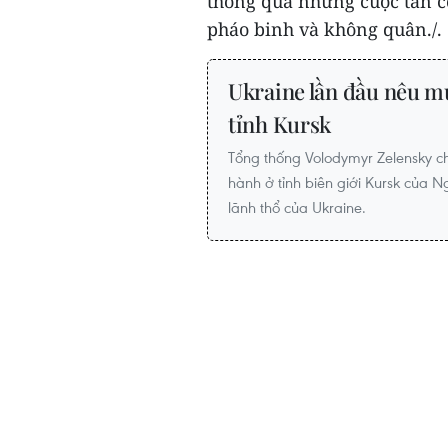
thông qua những cuộc tấn cô
pháo binh và không quân./.
Ukraine lần đầu nêu mụ
tỉnh Kursk
Tổng thống Volodymyr Zelensky ch
hành ở tỉnh biên giới Kursk của 
lãnh thổ của Ukraine.