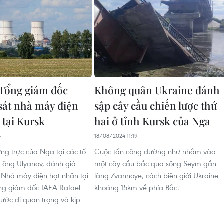
Tổng giám đốc
Không quân Ukraine đánh
 sát nhà máy điện
sập cây cầu chiến lược thứ
 tại Kursk
hai ở tỉnh Kursk của Nga
5
18/08/2024 11:19
ng trực của Nga tại các tổ
Cuộc tấn công dường như nhắm vào
, ông Ulyanov, đánh giá
một cây cầu bắc qua sông Seym gần
Nhà máy điện hạt nhân tại
làng Zvannoye, cách biên giới Ukraine
ng giám đốc IAEA Rafael
khoảng 15km về phía Bắc.
bước đi quan trọng và kịp