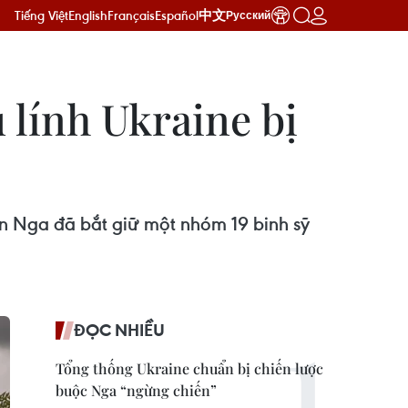
Tiếng Việt
English
Français
Español
中文
Русский
 lính Ukraine bị
ến Nga đã bắt giữ một nhóm 19 binh sỹ
ĐỌC NHIỀU
Tổng thống Ukraine chuẩn bị chiến lược
buộc Nga “ngừng chiến”