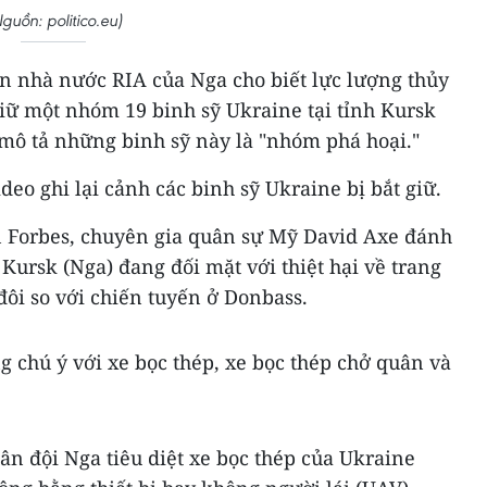
guồn: politico.eu)
ấn nhà nước RIA của Nga cho biết lực lượng thủy
iữ một nhóm 19 binh sỹ Ukraine tại tỉnh Kursk
 mô tả những binh sỹ này là "nhóm phá hoại."
deo ghi lại cảnh các binh sỹ Ukraine bị bắt giữ.
ên Forbes, chuyên gia quân sự Mỹ David Axe đánh
 Kursk (Nga) đang đối mặt với thiệt hại về trang
đôi so với chiến tuyến ở Donbass.
g chú ý với xe bọc thép, xe bọc thép chở quân và
n đội Nga tiêu diệt xe bọc thép của Ukraine