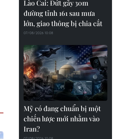
Lào Cai: Đứt gãy 30m
đường tỉnh 161 sau mưa
lớn, giao thông bị chia cắt
07/08/2026 10:08
Mỹ có đang chuẩn bị một
chiến lược mới nhằm vào
Iran?
07/08/2026 10:08