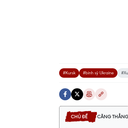
#Kursk
#binh sỹ Ukraine
#Xu
CĂNG THẲNG