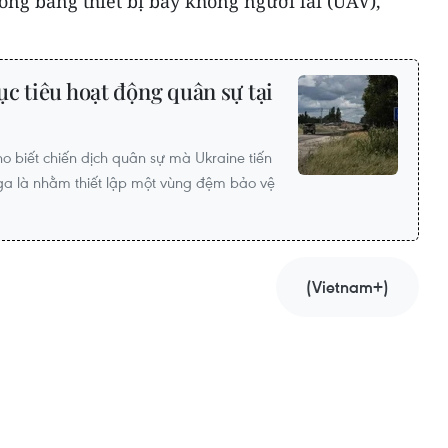
ng bằng thiết bị bay không người lái (UAV),
c tiêu hoạt động quân sự tại
o biết chiến dịch quân sự mà Ukraine tiến
Nga là nhằm thiết lập một vùng đệm bảo vệ
(Vietnam+)