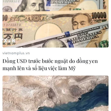
Link xem trực tiếp Việt Nam-Thái Lan tại
giải Futsal châu Á 2024
21/04/2024 09:28
Đội tuyển Futsal Việt Nam sẽ giành quyền vào tứ kết
giải Futsal châu Á 2024 nếu không thua Futsal Thái Lan
vietnamplus.vn
ở trận đấu cuối bảng A.
Đồng USD trước bước ngoặt do đồng yen
mạnh lên và số liệu việc làm Mỹ