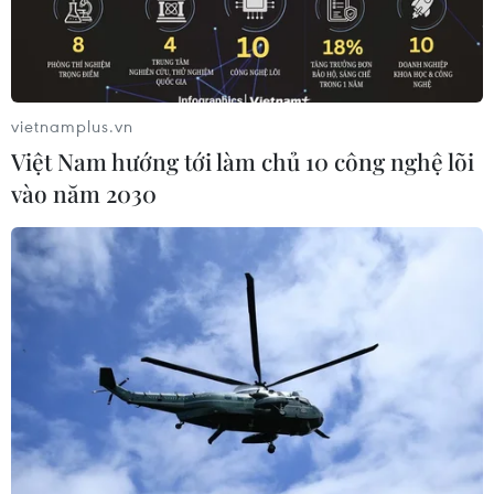
vietnamplus.vn
Việt Nam hướng tới làm chủ 10 công nghệ lõi
vào năm 2030
Futsal châu Á 2024: Thắng Trung Quốc,
Việt Nam chờ quyết đấu Thái Lan
19/04/2024 09:28
Nhan Gia Hưng ghi bàn thắng duy nhất từ chấm đá
phạt 10m để giúp Đội tuyển Futsal Việt Nam đánh bại
Futsal Trung Quốc tại bảng A giải Futsal châu Á 2024.