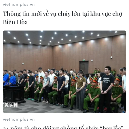
vietnamplus.vn
Thông tin mới về vụ cháy lớn tại khu vực chợ
Biên Hòa
vietnamplus.vn
24 năm tù cho đôi vợ chồng tổ chức “bay lắc”