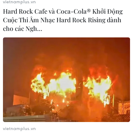
vietnamplus.vn
Uzbekistan được nhận định là thách thức không
Hard Rock Cafe và Coca-Cola® Khởi Động
hề dễ dàng đối với thầy trò Huấn luyện viên
Cuộc Thi Âm Nhạc Hard Rock Rising dành
Diego Giustozzi.
cho các Ngh…
Uzbekistan hiện đang xếp hạng 25 thế giới và
nằm trong top 3 đội bóng mạnh nhất châu Á.
Với thực lực hiện tại, Futsal Việt Nam rõ ràng
khó có thể tạo nên bất ngờ trước Futsal
Uzbekistan.
Uzbekistan là chủ nhà Vòng chung kết Futsal
World Cup 2024. Thế nên, nếu thua Uzbekistan,
Đội tuyển Futsal Việt Nam vẫn còn cơ hội tranh
vé World Cup thông qua vòng play-off dành cho
bốn đội thua ở tứ kết.
vietnamplus.vn
Trong khi đó, với tư cách nhất bảng A, đội chủ