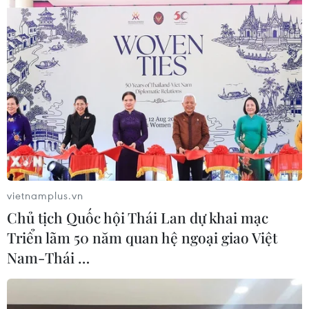
Theo dõi VietnamPlus
Đội tuyển Futsal Việt Nam
Đội tuyển Futsal Việt Nam giành chiến thắng
đậm tại giải đấu ở Thái Lan
Đội tuyển Futsal Việt Nam gây bất ngờ trước
đội xếp hạng 7 thế giới
vietnamplus.vn
Futsal Việt Nam đối đầu nhiều đối thủ mạnh ở
Chủ tịch Quốc hội Thái Lan dự khai mạc
giải châu lục tại Thái Lan
Triển lãm 50 năm quan hệ ngoại giao Việt
Việt Nam giành hạng 3 giải Futsal Đông Nam Á
Nam-Thái …
sau chiến thắng tưng bừng
Việt Nam đối đầu đương kim vô địch, tranh vé