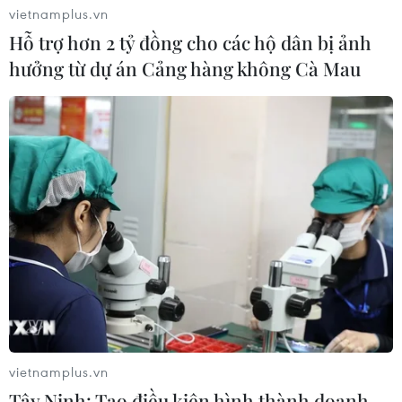
vietnamplus.vn
Xem trực tiếp Indonesia-Việt Nam tại
Hỗ trợ hơn 2 tỷ đồng cho các hộ dân bị ảnh
ASEAN Cup 2026 trên kênh nào?
hưởng từ dự án Cảng hàng không Cà Mau
03/08/2026 09:21
Đội tuyển Việt Nam đặt mục
tiêu 3 điểm, cảnh báo Indonesia
trước giờ G
03/08/2026 07:39
ASEAN Cup 2026: Indonesia tổn thất
lực lượng trước trận quyết đấu tuyển
Việt Nam
03/08/2026 07:21
vietnamplus.vn
Tây Ninh: Tạo điều kiện hình thành doanh