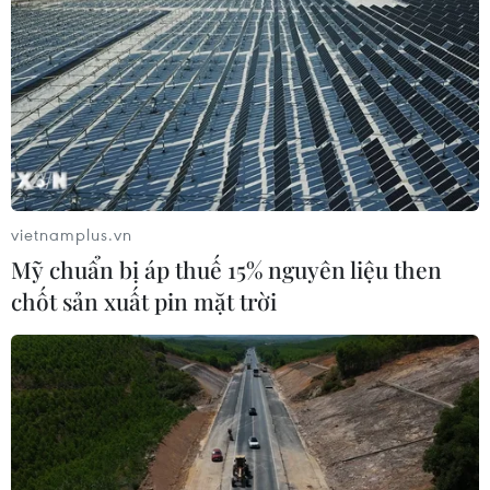
TIN CÙNG CHUYÊN MỤC
vietnamplus.vn
Chủ tịch Liên đoàn Bóng đá thế giới
Mỹ chuẩn bị áp thuế 15% nguyên liệu then
chịu sức ép chưa từng có
chốt sản xuất pin mặt trời
06/08/2026 04:12
Futsal Việt Nam bất bại sau trận hòa
khó tin trước chủ nhà Thái Lan
06/08/2026 02:38