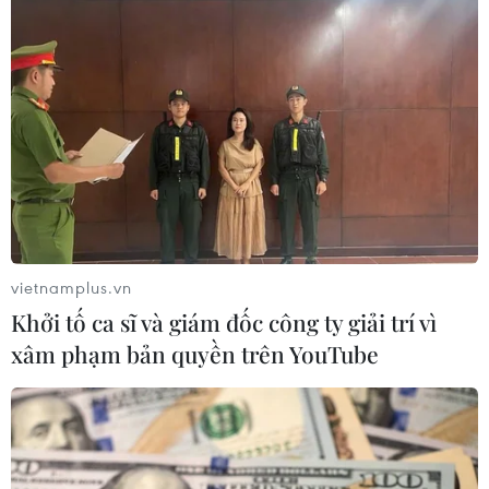
chung kết Futsal Đông Nam Á
TIN LIÊN QUAN
vietnamplus.vn
Khởi tố ca sĩ và giám đốc công ty giải trí vì
xâm phạm bản quyền trên YouTube