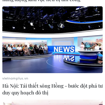
#Futsal châu Á
#Futsal Việt Nam
#Futsal Uzbekistan
vietnamplus.vn
Hà Nội: Tái thiết sông Hồng - bước đột phá tư
#Tranh vé Futsal World Cup
Uzbekistan
duy quy hoạch đô thị