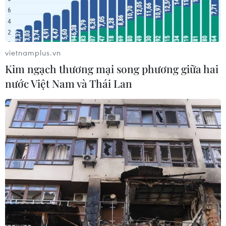
vietnamplus.vn
Kim ngạch thương mại song phương giữa hai
nước Việt Nam và Thái Lan
Futsal Việt Nam cần phải thi đấu tốt hơn so với trận gặp Thái
Lan khi đối đầu Futsal Uzbekistan ở tứ kết. (Nguồn: VFF)
Mặc dù để thua chủ nhà Thái Lan 1-2 ở lượt cuối
bảng A, Đội tuyển Futsal Việt Nam vẫn giành
quyền vào tứ kết giải Futsal châu Á 2024.
Khép lại vòng bảng, Futsal Việt Nam giành 4