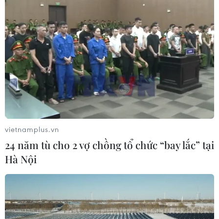
vietnamplus.vn
24 năm tù cho 2 vợ chồng tổ chức “bay lắc” tại
Hà Nội