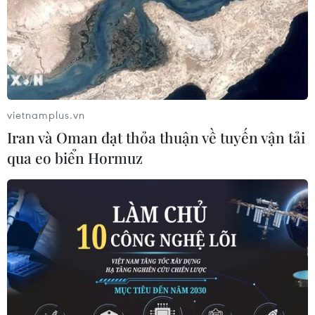
Xem trực tiếp Futsal Việt Nam-Futsal
vietnamplus.vn
Thái Lan kênh nào, ở đâu?
Iran và Oman đạt thỏa thuận về tuyến vận tải
21/04/2024 04:58
qua eo biển Hormuz
Đội tuyển Futsal Việt Nam chỉ cần không thua Futsal
Thái Lan ở lượt cuối bảng A là sẽ giành quyền vào tứ
kết giải Futsal châu Á 2024.