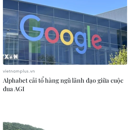
Đội tuyển Futsal Việt Nam gây bất
ngờ trước đội xếp hạng 7 thế giới
01/08/2026 14:55
Xem trực tiếp trận Thái Lan-
Malaysia tại ASEAN Cup 2026 trên
kênh nào?
01/08/2026 08:41
vietnamplus.vn
Alphabet cải tổ hàng ngũ lãnh đạo giữa cuộc
Đình Bắc gây thất vọng trước
đua AGI
Singapore, điều gì đang xảy ra với
tuyển Việt Nam?
01/08/2026 03:00
ASEAN Cup 2026: Việt Nam đứt