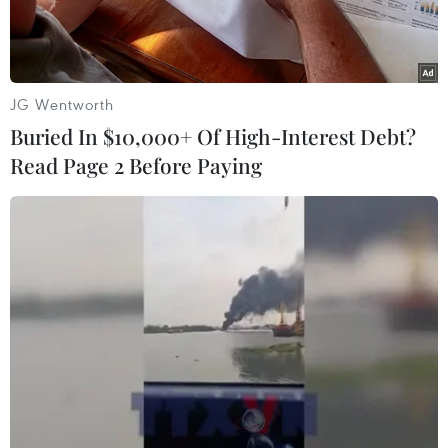
JG Wentworth
Buried In $10,000+ Of High-Interest Debt?
Read Page 2 Before Paying
Quang cảnh một phiên họp Quốc hội Mỹ ở Washington, DC.
(Ảnh: AFP/TTXVN)
Ngày 13/2, Thượng viện Mỹ do đảng Dân chủ
kiểm soát đã thông qua dự luật về gói viện trợ,
trong đó có hơn 60 tỷ USD cho Ukraine.