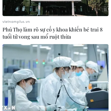
vietnamplus.vn
Phú Thọ làm rõ sự cố y khoa khiến bé trai 8
tuổi tử vong sau mổ ruột thừa