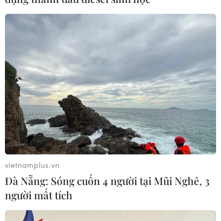
chuẩn gói viện trợ quân sự cho Ukraine
10/02/2024 04:54
Trong cuộc hội đàm với Thủ tướng Đức Scholz tại phòng
Bầu Dục nhân chuyến thăm của ông này tới Mỹ, Tổng
thống Mỹ Biden lấy làm tiếc trước việc Quốc hội Mỹ
chưa thông qua gói viện trợ cho Ukraine.
vietnamplus.vn
Đà Nẵng: Sóng cuốn 4 người tại Mũi Nghê, 3
người mất tích