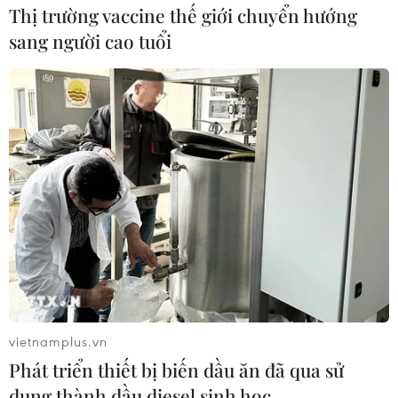
Thị trường vaccine thế giới chuyển hướng
Đến nay WHO đã cung cấp 447 triệu tấn thiết bị y tế
cho Dải Gaza, song con số này chỉ như "muối bỏ biển",
sang người cao tuổi
trong bối cảnh nhu cầu viện trợ gia tăng mỗi ngày.
vietnamplus.vn
Phát triển thiết bị biến dầu ăn đã qua sử
Lãnh đạo Đức và Mỹ coi trọng việc phê
dụng thành dầu diesel sinh học