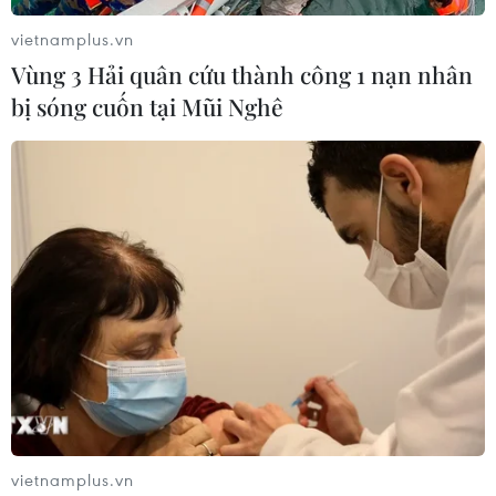
vietnamplus.vn
Vùng 3 Hải quân cứu thành công 1 nạn nhân
bị sóng cuốn tại Mũi Nghê
Xung đột Hamas-Israel: WHO kêu gọi
ngừng bắn và đảm bảo an toàn cho viện
trợ
12/02/2024 12:34
vietnamplus.vn