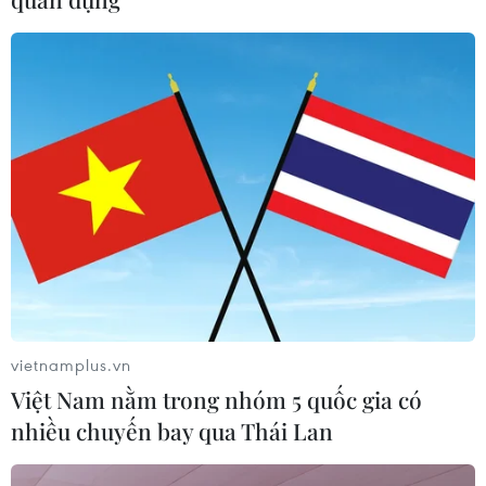
CƠ QUAN CHỦ QUẢN: THÔNG TẤN XÃ VIỆT NAM
Tổng Biên tập: TRẦN TIẾN DUẨN
Phó Tổng Biên tập: NGUYỄN THỊ TÁM, KHÚC THANH
THỦY
Sở hữu trí tuệ
Quy định sử dụng
RSS
Hỗ trợ
Ngôn ngữ
TTXVN
Dịch vụ tin
Quảng cáo
vietnamplus.vn
Liên hệ
Việt Nam nằm trong nhóm 5 quốc gia có
nhiều chuyến bay qua Thái Lan
Giấy phép số: 1374/GP-BTTTT do Bộ Thông tin và Truyền thông