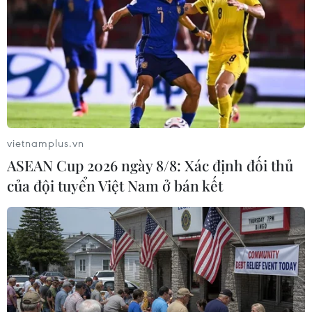
#Thượng viện Mỹ
#Viện trợ Ukraine
#Viện trợ Israel
#Dải Gaza
#Quốc hội Mỹ
#Hạ viện Mỹ
Israel
Mỹ
Ukraine
Theo dõi VietnamPlus
vietnamplus.vn
ASEAN Cup 2026 ngày 8/8: Xác định đối thủ
của đội tuyển Việt Nam ở bán kết
XUNG ĐỘT ISRAEL-HAMAS
Xung đột Israel-Hamas: Ít nhất 300 trẻ em thiệt
mạng trong 300 ngày qua
Xung đột Hamas-Israel: Israel chưa chấp thuận
kế hoạch về Dải Gaza