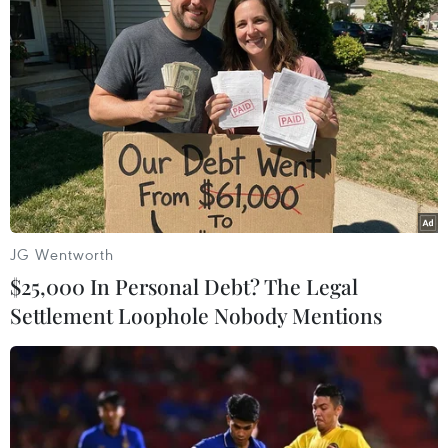
2/3 số nghị sỹ theo quy định đối
với việc bỏ phiếu cấp tốc.
(TTXVN/Vietnam+)
JG Wentworth
$25,000 In Personal Debt? The Legal
Settlement Loophole Nobody Mentions