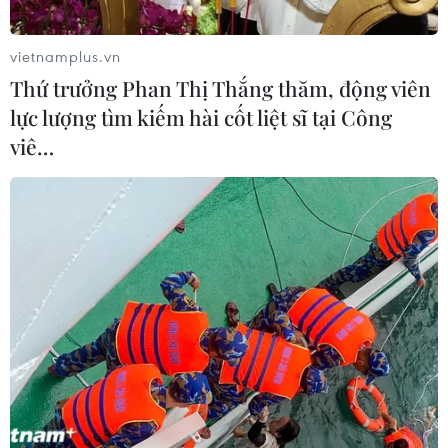
vietnamplus.vn
Thứ trưởng Phan Thị Thắng thăm, động viên
lực lượng tìm kiếm hài cốt liệt sĩ tại Công
viê…
Thượng viện Mỹ thúc đẩy gói viện trợ cho
Ukraine và Israel
13/02/2024 04:52
Gói viện trợ trị giá 95,34 tỷ USD dành cho nước ngoài,
trong đó có Ukraine và Israel đã được Thượng viện Mỹ
thông qua, tuy nhiên khả năng dự luật này sẽ khó có thể
“qua cửa” Hạ viện.