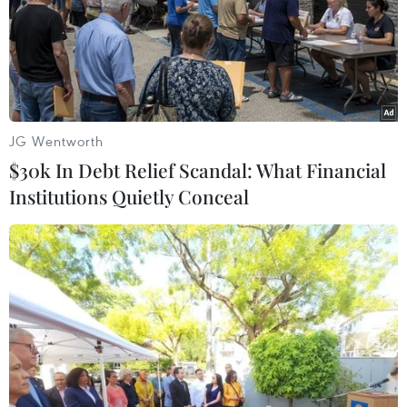
Israel và Hội đồng Hòa bình thảo luận giải giáp
vũ khí tại Gaza
Israel hoài nghi việc Hamas giải giáp theo thỏa
thuận Gaza
Xung đột Hamas-Israel: Phản ứng quốc tế về lộ
JG Wentworth
trình hòa bình 15 điểm ở Dải Gaza
$30k In Debt Relief Scandal: What Financial
Institutions Quietly Conceal
CĂNG THẲNG NGA-UKRAINE
Liên hợp quốc kêu gọi chấm dứt tấn công dân
thường trong xung đột Nga-Ukraine
Nga thông báo tấn công căn cứ ngầm
của Ukraine