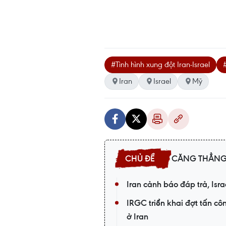
#Tình hình xung đột Iran-Israel
Iran
Israel
Mỹ
CĂNG THẲNG 
Iran cảnh báo đáp trả, Isra
IRGC triển khai đợt tấn côn
ở Iran