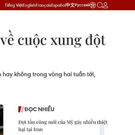
Tiếng Việt
English
Français
Español
中文
Русский
về cuộc xung đột
 hay không trong vòng hai tuần tới,
ĐỌC NHIỀU
Đợt tấn công mới của Mỹ gây nhiều thiệt
hại tại Iran