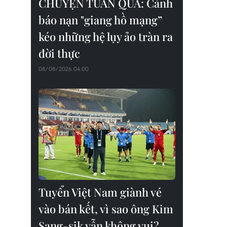
CHUYỆN TUẦN QUA: Cảnh
báo nạn "giang hồ mạng”
kéo những hệ lụy ảo tràn ra
đời thực
08/08/2026 04:00
Tuyển Việt Nam giành vé
vào bán kết, vì sao ông Kim
Sang-sik vẫn không vui?