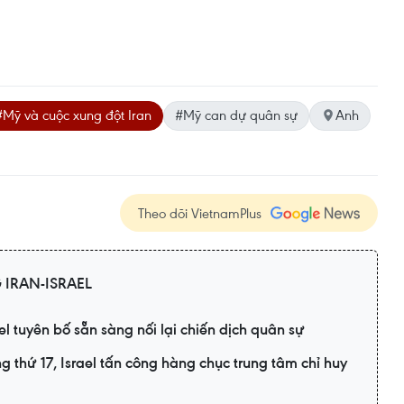
#Mỹ và cuộc xung đột Iran
#Mỹ can dự quân sự
Anh
Theo dõi VietnamPlus
IRAN-ISRAEL
el tuyên bố sẵn sàng nối lại chiến dịch quân sự
g thứ 17, Israel tấn công hàng chục trung tâm chỉ huy