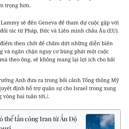
m trọng hơn.
g Lammy sẽ đến Geneva để tham dự cuộc gặp với
đối tác từ Pháp, Đức và Liên minh châu Âu (EU).
 điểm then chốt để chấm dứt những diễn biến
g và ngăn chặn nguy cơ bùng phát một cuộc
à theo ông, sẽ không mang lại lợi ích cho bất
trưởng Anh đưa ra trong bối cảnh Tổng thống Mỹ
uyết định hỗ trợ quân sự cho Israel trong xung
 vòng hai tuần tới./.
 thể tấn công Iran từ Ấn Độ
ouri