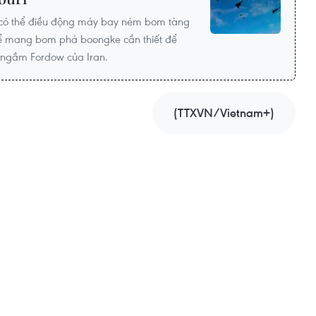
 có thể điều động máy bay ném bom tàng
 thể mang bom phá boongke cần thiết để
 ngầm Fordow của Iran.
(TTXVN/Vietnam+)