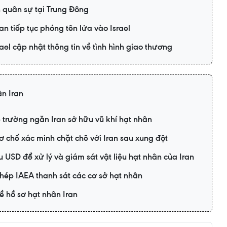
 quân sự tại Trung Đông
an tiếp tục phóng tên lửa vào Israel
srael cập nhật thông tin về tình hình giao thương
n Iran
 trường ngăn Iran sở hữu vũ khí hạt nhân
 chế xác minh chặt chẽ với Iran sau xung đột
u USD để xử lý và giám sát vật liệu hạt nhân của Iran
phép IAEA thanh sát các cơ sở hạt nhân
ề hồ sơ hạt nhân Iran