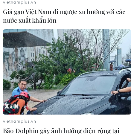
vietnamplus.vn
Giá gạo Việt Nam đi ngược xu hướng với các
nước xuất khẩu lớn
Quốc hội Mỹ yêu cầu chính quyền cứng
rắn với Iran
19/03/2014 03:20
Đa số nghị sỹ của cả hai viện đã gửi thư lên Tổng thống
Obama yêu cầu giữ lập trường cứng rắn về chương
trình hạt nhân Iran.
vietnamplus.vn
Bão Dolphin gây ảnh hưởng diện rộng tại