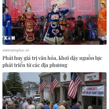
trình hạt nhân của Iran và cuộc nội chiến ở Syria.
vietnamplus.vn
Phát huy giá trị văn hóa, khơi dậy nguồn lực
phát triển từ các địa phương
Đàm phán hạt nhân Iran đạt nhiều tín
hiệu tích cực
10/04/2014 03:13