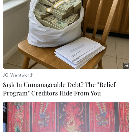
JG Wentworth
$15k In Unmanageable Debt? The "Relief
Bộ trưởng Quốc phòng Mỹ bắt đầu thăm
Program" Creditors Hide From You
Trung Đông
14/05/2014 01:57
Bộ trưởng Quốc phòng Mỹ có chuyến công du một tuần
lễ tới ba quốc gia Trung Đông để thảo luận về chương