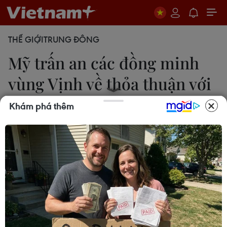
THẾ GIỚI
TRUNG ĐÔNG
Mỹ trấn an các đồng minh
vùng Vịnh về thỏa thuận với
Iran
Khám phá thêm
14/05/2014 10:23
Bộ trưởng Quốc phòng Mỹ Chuck Hagel cam kết
với các đồng minh vùng Vịnh rằng đàm phán về
chương trình hạt nhân Iran không làm suy yếu an
ninh các nước này.