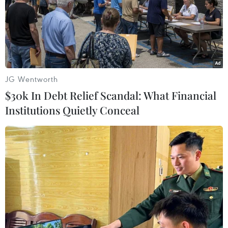
Ngoại trưởng Iran Mohammad Javad Zarif cho biết các
bên tham gia đã nhất trí về 50-60% nội dung của bản
dự thảo thỏa thuận cuối cùng về hạt nhân Iran.
JG Wentworth
$30k In Debt Relief Scandal: What Financial
Institutions Quietly Conceal
Mỹ tái cam kết ngăn chặn Iran sở hữu vũ