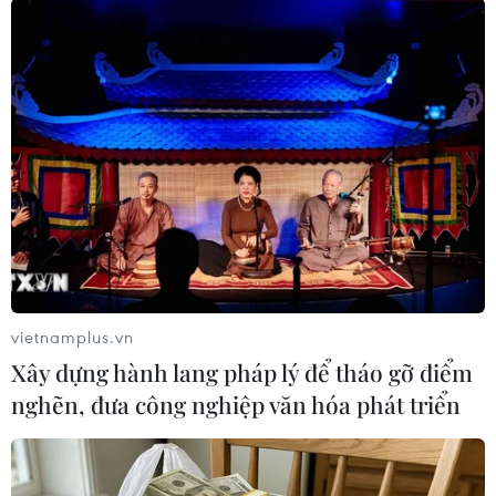
hữu vũ khí hạt nhân
Chuyên gia IAEA đề xuất cơ chế xác minh chặt
chẽ với Iran sau xung đột
Nhà Trắng đề xuất 672 triệu USD để xử lý và
giám sát vật liệu hạt nhân của Iran
Iran bác bỏ thông tin cho phép IAEA thanh sát
các cơ sở hạt nhân
Mỹ công bố tiến triển mới về hồ sơ hạt nhân Iran
vietnamplus.vn
Xây dựng hành lang pháp lý để tháo gỡ điểm
nghẽn, đưa công nghiệp văn hóa phát triển
TIN LIÊN QUAN