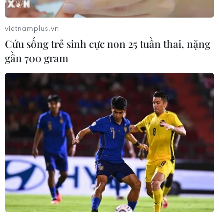
Israel mở rộng đòn trừng phạt
Hezbollah
vietnamplus.vn
07/08/2026 02:31
Cứu sống trẻ sinh cực non 25 tuần thai, nặng
gần 700 gram
Syria: Nổ xe buýt gần thủ đô
Damascus khiến 2 người chết và 13
người bị thương
07/08/2026 00:50
Lực lượng Houthi tấn công quân đội
Yemen, ít nhất 45 binh sỹ thương
vong
06/08/2026 23:57
Xung đột Israel-Hamas: Ít nhất 300