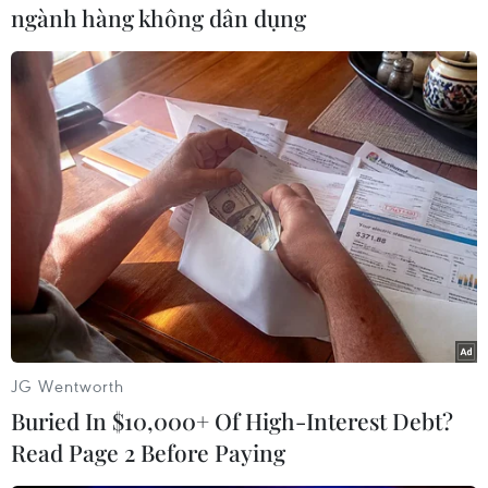
ngành hàng không dân dụng
#Vùng Vịnh
#Iran
#Chuck Hagel
#Chương trình hạt nhân
#Đàm phán
#An ninh
#Vũ khí hạt nhân
#Lầu Năm Góc
Iran
Mỹ
Theo dõi VietnamPlus
JG Wentworth
Buried In $10,000+ Of High-Interest Debt?
Vấn đề hạt nhân Iran
Read Page 2 Before Paying
Mỹ, Đức tái khẳng định lập trường ngăn Iran sở