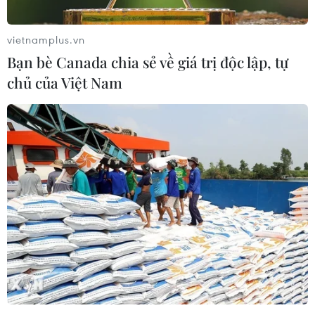
vietnamplus.vn
Mỹ cam kết đường lối ngoại giao ở vấn đề
Bạn bè Canada chia sẻ về giá trị độc lập, tự
hạt nhân Iran
chủ của Việt Nam
20/03/2014 15:01
Washington cam kết theo đuổi kênh ngoại giao trong
giải quyết hồ sơ hạt nhân Iran vì đây là nền tảng của
một giải pháp khả thi.