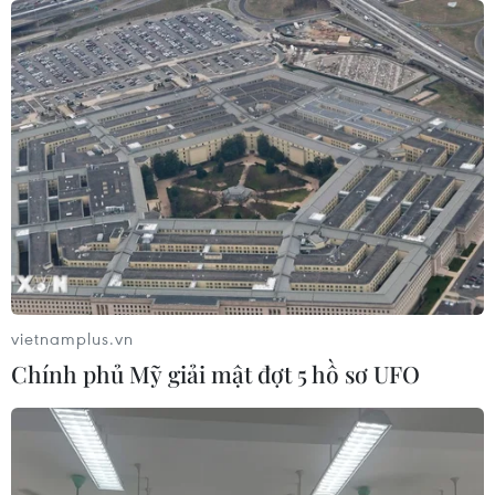
06/08/2026 03:45
Mỹ dỡ bỏ lệnh trừng phạt đối với
hãng hàng không Iraq
06/08/2026 03:34
Iran và Oman đạt thỏa thuận về
tuyến vận tải thương mại qua eo biển
Hormuz
vietnamplus.vn
05/08/2026 22:43
Chính phủ Mỹ giải mật đợt 5 hồ sơ UFO
Houthi bị nghi đứng sau vụ
tấn công đánh chìm tàu hàng Ấn Độ
trên Biển Đỏ