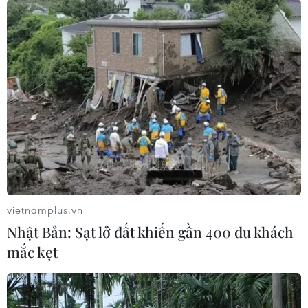
vietnamplus.vn
Nhật Bản: Sạt lở đất khiến gần 400 du khách
mắc kẹt