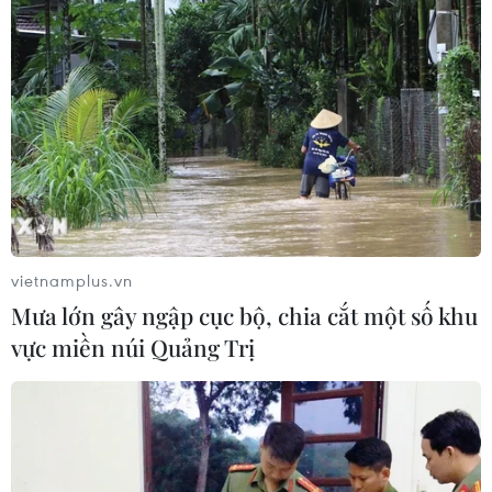
vietnamplus.vn
Mưa lớn gây ngập cục bộ, chia cắt một số khu
vực miền núi Quảng Trị