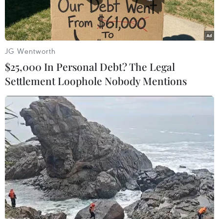
JG Wentworth
$25,000 In Personal Debt? The Legal
Settlement Loophole Nobody Mentions
Bộ trưởng Quốc phòng Mỹ Chuck Hagel (trái) gặp Thái tử
Saudi Arabia, Abdulaziz al-Saud. (Nguồn: AFP/TTXVN)
Theo AP, ngày 14/5, Bộ trưởng Quốc phòng Mỹ
Chuck Hagel cam kết với các đồng minh của
Washington tại vịnh Persic rằng các cuộc đàm