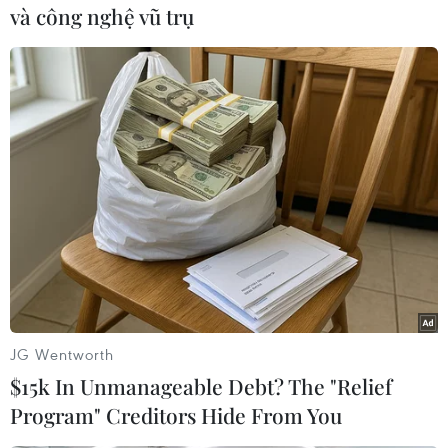
Cảnh sát Thổ Nhĩ Kỳ bắt giữ 20
và công nghệ vũ trụ
người tình nghi là thành viên tổ
chức khủng bố Nhà nước Hồi
giáo (IS) trong khi cảnh sát Ấn Độ
bắt 4 công dân Sri Lanka ở thành
phố Ahmedabad vì nghi ngờ có
liên hệ IS.
(TTXVN/Vietnam+)
JG Wentworth
$15k In Unmanageable Debt? The "Relief
Program" Creditors Hide From You