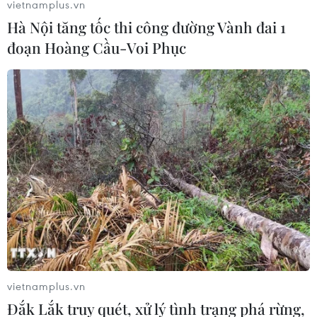
vietnamplus.vn
Hà Nội tăng tốc thi công đường Vành đai 1
đoạn Hoàng Cầu-Voi Phục
vietnamplus.vn
Đắk Lắk truy quét, xử lý tình trạng phá rừng,