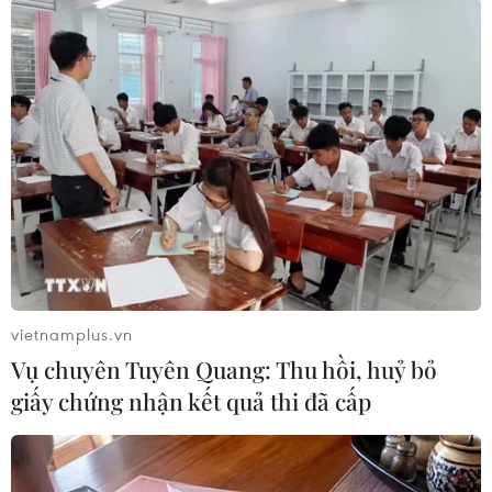
#Tấn công nhà thờ
#IS
Thổ Nhĩ Kỳ
Theo dõi VietnamPlus
vietnamplus.vn
Vụ chuyên Tuyên Quang: Thu hồi, huỷ bỏ
Nhà nước Hồi giáo tự xưng IS
giấy chứng nhận kết quả thi đã cấp
Hội đồng Bảo an đánh giá về mối đe dọa của IS
đối với hòa bình, an ninh quốc tế