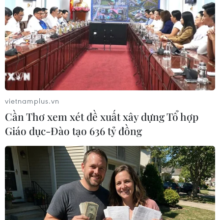
vietnamplus.vn
Cần Thơ xem xét đề xuất xây dựng Tổ hợp
Giáo dục-Đào tạo 636 tỷ đồng
Cảnh sát Thổ Nhĩ Kỳ, Ấn Độ bắt giữ hàng
loạt đối tượng liên quan nhóm IS
21/05/2024 01:06
Cảnh sát Thổ Nhĩ Kỳ bắt giữ 20 người tình nghi là thành
viên tổ chức khủng bố Nhà nước Hồi giáo (IS) trong khi