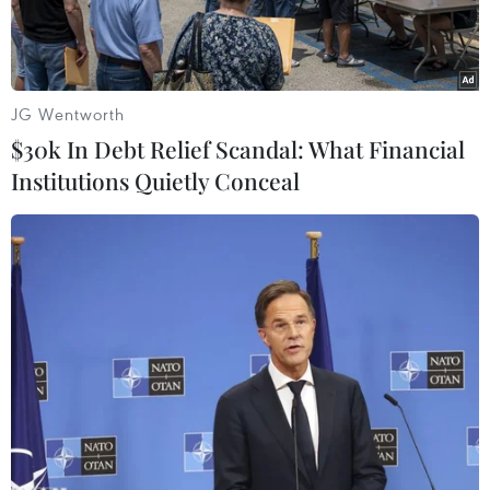
JG Wentworth
$30k In Debt Relief Scandal: What Financial
Institutions Quietly Conceal
Cảnh sát Thổ Nhĩ Kỳ bắt giữ một nghi phạm có liên quan tới IS
tại Mersin, Thổ Nhĩ Kỳ. (Ảnh: THX/TTXVN)
Ngày 14/9, Tổ chức Tình báo Quốc gia Thổ Nhĩ
Kỳ (MIT) thông báo chính quyền nước này đã
bắt giữ một tay súng của tổ chức khủng bố "Nhà