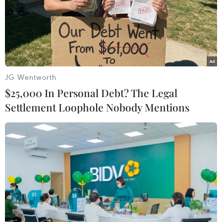
cảnh sát Ấn Độ bắt 4 công dân Sri Lanka ở thành phố
Ahmedabad vì nghi ngờ có liên hệ IS.
JG Wentworth
$25,000 In Personal Debt? The Legal
Settlement Loophole Nobody Mentions
Thổ Nhĩ Kỳ bắt giữ hàng chục đối tượng
tình nghi là thành viên IS