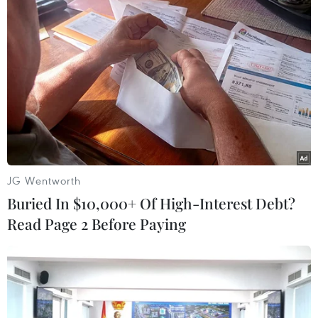
Lực lượng an ninh Thổ Nhĩ Kỳ bắt giữ 209 nghi
phạm liên quan đến IS
Tổng thống Mỹ Donald Trump tuyên bố thủ lĩnh
số 2 của IS bị tiêu diệt
Syria siết chặt an ninh sau vụ nhóm IS ám sát
giáo sỹ nổi tiếng
Thổ Nhĩ Kỳ bắt giữ 90 đối tượng tình nghi có
liên hệ với nhóm khủng bố IS
JG Wentworth
Buried In $10,000+ Of High-Interest Debt?
Read Page 2 Before Paying
TIN LIÊN QUAN