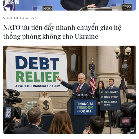
nước Hồi giáo" (IS) tự xưng được cho là có liên
quan đến vụ tấn công nhà thờ Santa Maria ở
vietnamplus.vn
thành phố Istanbul hồi đầu năm nay.
NATO ưu tiên đẩy nhanh chuyển giao hệ
Theo phóng viên TTXVN tại châu Âu, MIT xác
thống phòng không cho Ukraine
nhận nghi phạm Viskhan Soltamatov được cho
là nhân vật chủ chốt đứng sau vụ tấn công nhà
thờ vào ngày 28/1/2024.
Ngoài ra, Soltamatov cũng được cho là đã cung
cấp vũ khí sử dụng trong vụ tấn công này. Nghi
phạm đã bị MIT và cảnh sát phối hợp bắt giữ
trong một chiến dịch chung ở Istanbul.
Nhà thờ Santa Maria ở quận Sariyer bị 2 đối
tượng tấn công trưa 28/1 khi đang diễn ra nghi
lễ cầu nguyện ngày Chủ nhật, khiến 1 dân