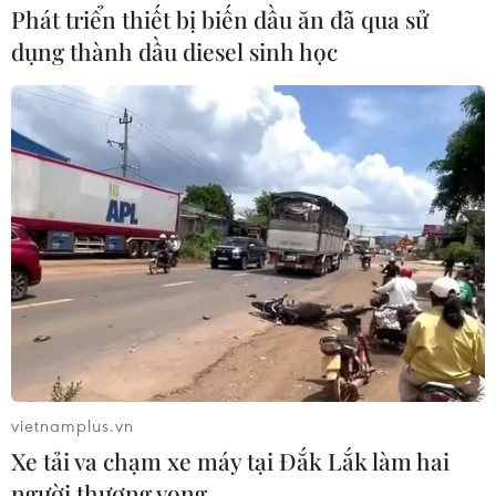
Phát triển thiết bị biến dầu ăn đã qua sử
dụng thành dầu diesel sinh học
Mexico: Thị trường áo đấu giả nở rộ trước
thềm World Cup 2026
09/06/2026 11:32
vietnamplus.vn
Ít ngày trước khi World Cup 2026 khởi tranh, Mexico
Xe tải va chạm xe máy tại Đắk Lắk làm hai
đang đối mặt làn sóng buôn bán áo đấu giả quy mô
người thương vong