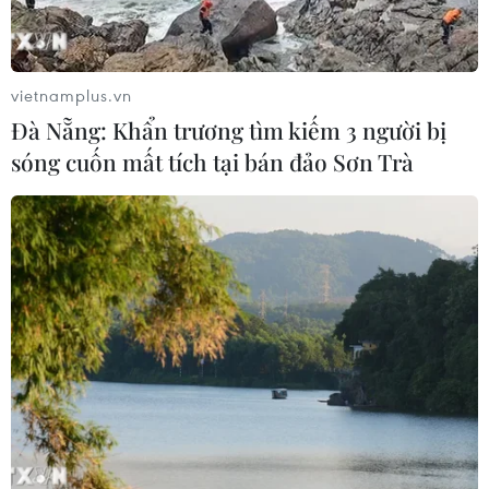
Sập công trình tại Cuba khiến 2
người tử vong
vietnamplus.vn
07/08/2026 01:48
Đà Nẵng: Khẩn trương tìm kiếm 3 người bị
sóng cuốn mất tích tại bán đảo Sơn Trà
Syria: Nổ xe buýt gần thủ đô
Damascus khiến 2 người chết và 13
người bị thương
07/08/2026 00:50
Ớt nhập khẩu từ Mexico khiến hàng
trăm người tiêu dùng Mỹ nhiễm
khuẩn Salmonella
07/08/2026 00:43