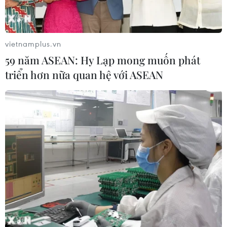
vietnamplus.vn
59 năm ASEAN: Hy Lạp mong muốn phát
triển hơn nữa quan hệ với ASEAN