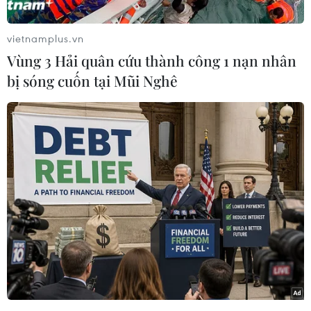
Thu - đã xuất hiện trên các tuyến phố của thủ đô
Mexico City ngay trong tháng 6 nhằm phục vụ
vietnamplus.vn
công tác trang trí chào đón FIFA World Cup
Vùng 3 Hải quân cứu thành công 1 nạn nhân
2026.
bị sóng cuốn tại Mũi Nghê
Theo phóng viên TTXVN tại Mexico, cơ quan
quản lý môi trường của chính quyền thủ đô
Mexico City (Sedema) cho biết các nhà vườn tại
khu vực Xochimilco đã điều chỉnh lịch gieo
trồng từ tháng 2 và tháng 3 vừa qua để hoa nở
đúng thời điểm diễn ra ngày hội bóng đá lớn
nhất hành tinh.
Đây là một phần trong kế hoạch chỉnh trang đô
thị và quảng bá bản sắc văn hóa Mexico nhân
dịp nước này đăng cai World Cup 2026. Giải đấu
sẽ chính thức khởi tranh ngày 11/6 tới với trận