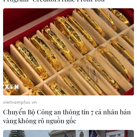
phục vụ World Cup 2026. (Ảnh: Phương Lan/TTXVN)
Nhờ việc gieo trồng sớm, hàng trăm nghìn chậu
hoa đã sẵn sàng để đưa đến các địa điểm trọng
điểm trước ngày khai mạc giải đấu. Đại lộ Paseo
de la Reforma, một trong những biểu tượng của
Mexico City, là khu vực đầu tiên được trang trí
bằng hoa cúc vạn thọ.
Theo truyền thông sở tại, chương trình chỉnh
trang đô thị phục vụ World Cup 2026 dự kiến sử
dụng hơn 1 triệu cây cảnh và hoa các loại, trong
đó riêng hoa cúc vạn thọ chiếm trên 300.000
vietnamplus.vn
cây. Toàn bộ số cây này đều do các nhà sản xuất
Chuyển Bộ Công an thông tin 7 cá nhân bán
địa phương tại khu vực Xochimilco cung cấp.
vàng không rõ nguồn gốc
Hoa cúc vạn thọ từ lâu được xem là biểu tượng