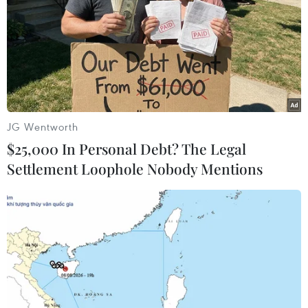
bá du lịch.
(TTXVN/Vietnam+)
JG Wentworth
$25,000 In Personal Debt? The Legal
Settlement Loophole Nobody Mentions
#Thủ đô Mexico
#World Cup 2026