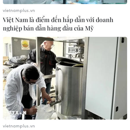
vietnamplus.vn
Việt Nam là điểm đến hấp dẫn với doanh
nghiệp bán dẫn hàng đầu của Mỹ
16 sân vận động tổ chức
vòng chung kết World Cup 2026
09/06/2026 23:19
World Cup 2026 đánh dấu một cột mốc lịch sử của
bóng đá thế giới khi lần đầu tiên giải đấu có 48 đội
tuyển tham dự và được tổ chức tại 3 quốc gia: Mỹ,
Canada và Mexico.
vietnamplus.vn