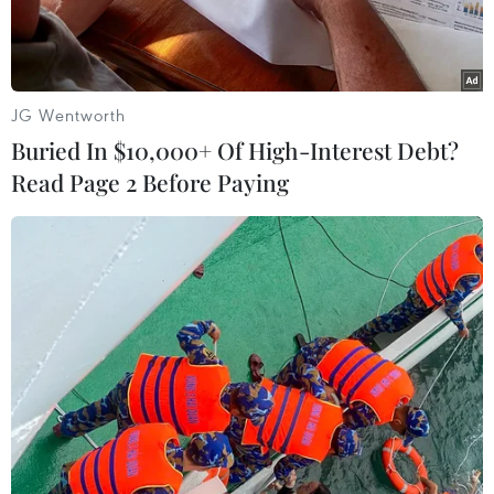
JG Wentworth
Buried In $10,000+ Of High-Interest Debt?
Read Page 2 Before Paying
Thủ đô Mexico rực rỡ sắc hoa trước ngày hội bóng đá thế giới.
(Ảnh: Phương Lan/TTXVN)
Lần đầu tiên tại Mexico, hoa cúc vạn thọ
(cempasúchil) - loài hoa biểu tượng của mùa