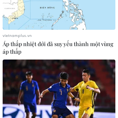
#Ngày hội bóng đá
#Hoa cúc vạn thọ
#WC 2026-bt
Mexico
vietnamplus.vn
Theo dõi VietnamPlus
Áp thấp nhiệt đới đã suy yếu thành một vùng
áp thấp
WORLD CUP 2026
Đình chỉ chức vụ một hiệu trưởng do liên quan
đường dây cá độ bóng đá
World Cup 2026 mang lại hơn 2,3 tỷ USD doanh
thu du lịch cho Mexico
World Cup 2026 đóng góp khoảng 20 tỷ USD