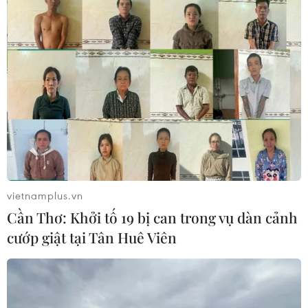
09/06/2026 08:45
Mỗi món đồ được bán ra tại khu chợ truyền thống giúp
du khách tiếp cận với đời sống văn hóa, các giá trị thủ
công lâu đời của Mexico; góp phần quảng bá hình ảnh
đất nước này tới bạn bè quốc tế.
vietnamplus.vn
Cần Thơ: Khởi tố 19 bị can trong vụ dàn cảnh
cướp giật tại Tân Huê Viên