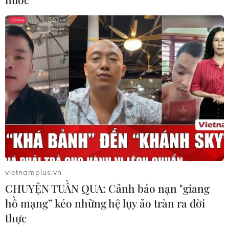
của virus Tây sông Nile
06/08/2026 13:24
Bão Dolphin hướng vào miền Đông
Trung Quốc, cảnh báo mưa lớn trên
diện rộng
06/08/2026 08:36
Xem thêm
vietnamplus.vn
CHUYỆN TUẦN QUA: Cảnh báo nạn "giang
hồ mạng” kéo những hệ lụy ảo tràn ra đời
thực
CƠ QUAN CHỦ QUẢN: THÔNG TẤN XÃ VIỆT NAM