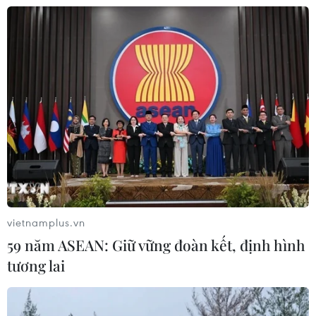
Tổng Biên tập: TRẦN TIẾN DUẨN
Phó Tổng Biên tập: NGUYỄN THỊ TÁM, KHÚC THANH
THỦY
Sở hữu trí tuệ
Quy định sử dụng
RSS
Hỗ trợ
Ngôn ngữ
TTXVN
Dịch vụ tin
Quảng cáo
Liên hệ
vietnamplus.vn
59 năm ASEAN: Giữ vững đoàn kết, định hình
tương lai
Giấy phép số: 1374/GP-BTTTT do Bộ Thông tin và Truyền thông
cấp ngày 11/9/2008.
Quảng cáo: Phó TBT Nguyễn Thị Tám: 093.5958688, Email: