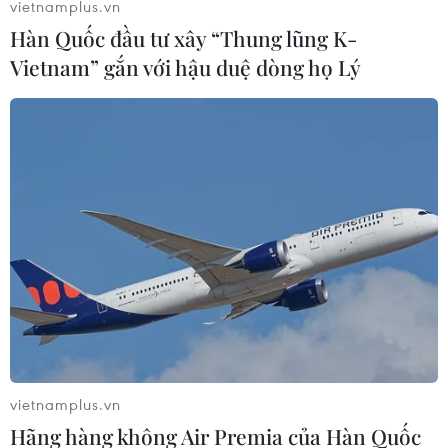
vietnamplus.vn
đạt được của các học trò, đồng thời nhấn mạnh chiến
Hàn Quốc đầu tư xây “Thung lũng K-
thắng trước Philippines giúp Tuyển Việt Nam có sự
Vietnam” gắn với hậu duệ dòng họ Lý
chuẩn bị tốt cho trận gặp Iraq.
vietnamplus.vn
Hãng hàng không Air Premia của Hàn Quốc
VN thắng Philippines 2-0: HLV Troussier