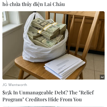
hồ chứa thủy điện Lai Châu
JG Wentworth
$15k In Unmanageable Debt? The "Relief
Program" Creditors Hide From You
Trận đấu giữa
Đội tuyển Việt Nam
và Đội tuyển