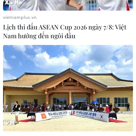
TIN LIÊN QUAN
vietnamplus.vn
Lịch thi đấu ASEAN Cup 2026 ngày 7/8: Việt
Nam hướng đến ngôi đầu
HLV Philippe Troussier nói gì sau trận
thắng của Đội tuyển Việt Nam?
17/11/2023 00:57
HLV Philippe Troussier cho biết ông trân trọng thành quả