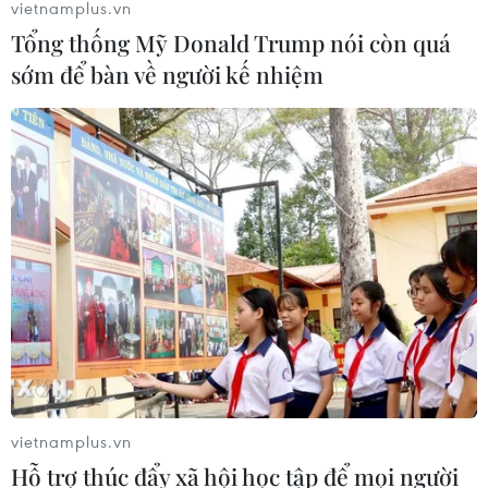
vietnamplus.vn
Tổng thống Mỹ Donald Trump nói còn quá
sớm để bàn về người kế nhiệm
TIN CÙNG CHUYÊN MỤC
Cục diện ASEAN Cup: Việt Nam
quyết giành ngôi đầu, Thái Lan vẫn
có thể bị loại
07/08/2026 02:29
Lịch thi đấu ASEAN Cup 2026 ngày
7/8: Việt Nam hướng đến ngôi đầu
07/08/2026 00:07
vietnamplus.vn
Hỗ trợ thúc đẩy xã hội học tập để mọi người