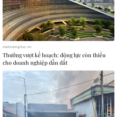
đảo
04/08/2026 03:17
ASEAN Cup 2026: "Chìa khóa" giúp
tuyển Việt Nam quật ngã Indonesia
04/08/2026 03:05
vietnamplus.vn
Thưởng vượt kế hoạch: động lực còn thiếu
cho doanh nghiệp dẫn dắt
ASEAN Cup 2026: Đội tuyển Việt
Nam tạo "cơn địa chấn" trên truyền
thông khu vực
04/08/2026 02:45
Báo chí Đông Nam Á "dậy
sóng" vì tuyển Việt Nam, chỉ ra lý do