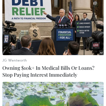
Ông khẳng định đội tuyển sẽ nỗ lực tối đa để có
được kết quả tốt trước đối thủ mạnh đến từ Tây
Á./.
(TTXVN/Vietnam+)
JG Wentworth
Owning $10k+ In Medical Bills Or Loans?
Stop Paying Interest Immediately