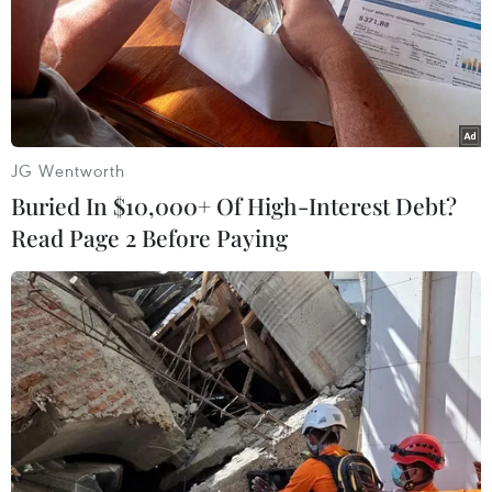
Nam hướng đến ngôi đầu
Công Phượng gặp thử thách lớn trong ngày tái
xuất V-League 2026/27
Nhận định Việt Nam vs Campuchia: Vì
sao thầy trò HLV Kim Sang-sik cần giành ngôi
JG Wentworth
đầu bảng?
Buried In $10,000+ Of High-Interest Debt?
Read Page 2 Before Paying
Nhận định Việt Nam vs Campuchia: 'Phù thủy
Kim' sẽ xoay tua toan tính đường dài?
U23, Tuyển Việt Nam
Công Phượng gặp thử thách lớn trong ngày tái
xuất V-League 2026/27