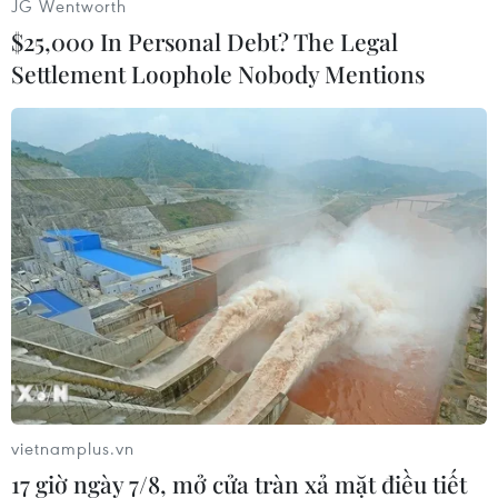
JG Wentworth
$25,000 In Personal Debt? The Legal
Settlement Loophole Nobody Mentions
vietnamplus.vn
17 giờ ngày 7/8, mở cửa tràn xả mặt điều tiết