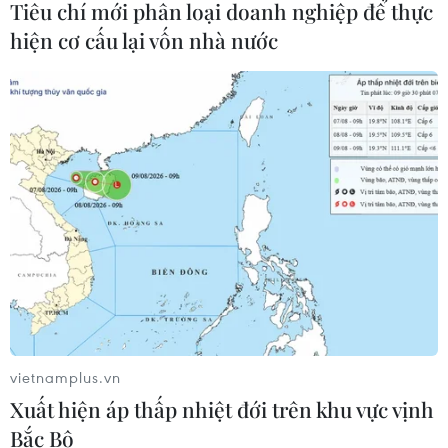
Tiêu chí mới phân loại doanh nghiệp để thực
hiện cơ cấu lại vốn nhà nước
Nhận định Việt Nam vs
Indonesia: Thầy Kim cần thay đổi để
giành chiến thắng?
03/08/2026 00:06
Đội tuyển Futsal Việt Nam giành
chiến thắng đậm tại giải đấu ở Thái
Lan
02/08/2026 22:40
Nhận định Việt Nam vs Indonesia:
vietnamplus.vn
Chờ kỳ tích ngay tại 'chảo lửa'
Xuất hiện áp thấp nhiệt đới trên khu vực vịnh
Pakansari
Bắc Bộ