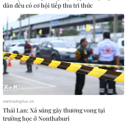
Công Phượng gặp thử thách lớn
dân đều có cơ hội tiếp thu tri thức
trong ngày tái xuất V-League 2026/27
06/08/2026 11:49
Nhận định Việt Nam vs
Campuchia: Vì sao thầy trò HLV Kim
Sang-sik cần giành ngôi đầu bảng?
06/08/2026 11:05
Nhận định Việt Nam vs Campuchia:
'Phù thủy Kim' sẽ xoay tua toan tính
đường dài?
vietnamplus.vn
06/08/2026 08:25
Thái Lan: Xả súng gây thương vong tại
trường học ở Nonthaburi
HLV Kim Sang-sik: 'Tuyển Việt Nam