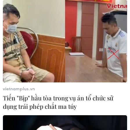
Xem trực tiếp trận Philippines-Việt Nam
ở Vòng loại World Cup trên kênh nào?
16/11/2023 04:04
Trận đấu giữa Đội tuyển Philippines và Đội tuyển Việt
Nam sẽ diễn ra vào lúc 18 giờ (theo giờ Việt Nam) trên
Sân Vận động Rizal Memorial, được truyền hình trực
tiếp trên FPT Play.
vietnamplus.vn
Tiến "Bịp" hầu tòa trong vụ án tổ chức sử
dụng trái phép chất ma túy