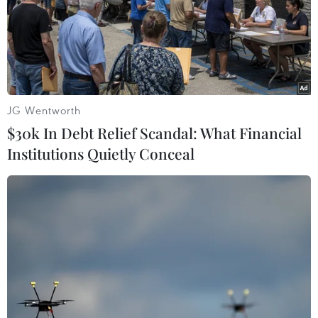
JG Wentworth
$30k In Debt Relief Scandal: What Financial
Thổ Nhĩ Kỳ chính thức phê chuẩn Thụy
Institutions Quietly Conceal
Điển gia nhập NATO
25/01/2024 23:40
Theo Công báo của Chính phủ Thổ Nhĩ Kỳ, Tổng thống
Recep Erdogan đã chính thức phê chuẩn tư cách thành
viên Tổ chức Hiệp ước Bắc Đại Tây Dương (NATO) của
Thụy Điển.