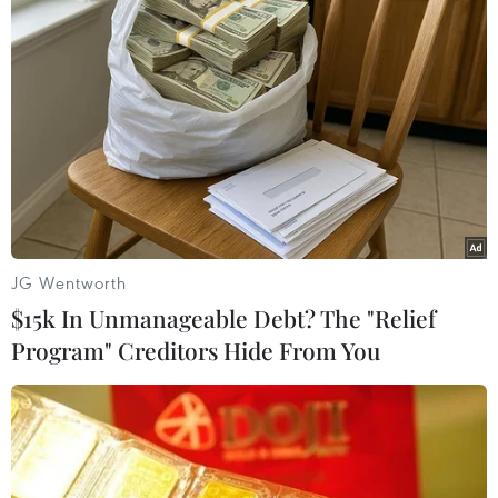
Anh dàn đội hình quân sự "khủng" tới Bắc Cực,
đối đầu áp lực từ Nga
TIN LIÊN QUAN
JG Wentworth
$15k In Unmanageable Debt? The "Relief
Program" Creditors Hide From You