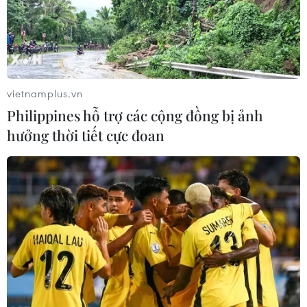
Liên hợp quốc: Xung đột Ukraine trải
qua tháng đẫm máu nhất
05/08/2026 23:47
vietnamplus.vn
Philippines hỗ trợ các cộng đồng bị ảnh
hưởng thời tiết cực đoan
Xem thêm
CƠ QUAN CHỦ QUẢN: THÔNG TẤN XÃ VIỆT NAM
Tổng Biên tập: TRẦN TIẾN DUẨN
Phó Tổng Biên tập: NGUYỄN THỊ TÁM, KHÚC THANH