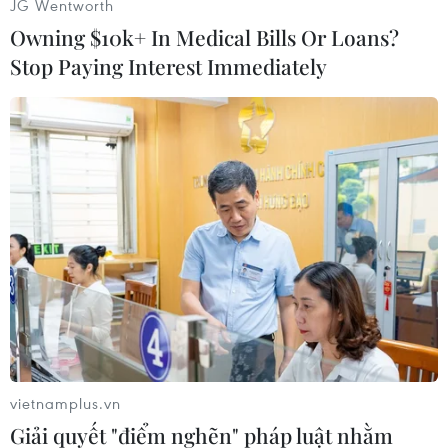
JG Wentworth
Owning $10k+ In Medical Bills Or Loans?
Stop Paying Interest Immediately
Tư cách thành viên NATO của Thụy Điển
vẫn còn là dấu hỏi
Một số ngoại trưởng các nước thành viên NATO đã hy
vọng tiến trình phê chuẩn tư cách thành viên của Thụy
Điển kịp hoàn tất để tiến hành kết nạp thành viên mới
bên lề hội nghị ngoại trưởng lần này.
Nhóm nghị sỹ đảng Fidesz cầm quyền tại Hungary cho biết việc phê
chuẩn tư cách thành viên NATO của Thụy Điển có thể diễn ra khi Quốc
hội nhóm họp vào cuối tháng 2 này.
Ngoại trưởng Thụy Điển trước đó cũng bày tỏ hy vọng Hungary sẽ sớm
phê chuẩn đơn gia nhập NATO của nước này./.
vietnamplus.vn
(TTXVN/Vietnam+)
Giải quyết "điểm nghẽn" pháp luật nhằm