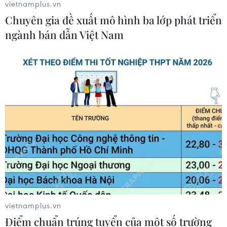
vietnamplus.vn
Pháp cảnh giác nguy cơ thao túng
Chuyên gia đề xuất mô hình ba lớp phát triển
thông tin trước bầu cử tổng thống
ngành bán dẫn Việt Nam
năm 2027
09/08/2026 07:45
Mỹ đánh giá thỏa thuận hòa bình
Armenia-Azerbaijan và sáng kiến
TRIPP
09/08/2026 06:56
Khủng hoảng nắng nóng đẩy 34 tỉnh
của Pháp vào mức nguy cơ cháy
rừng cao
vietnamplus.vn
08/08/2026 23:59
Điểm chuẩn trúng tuyển của một số trường