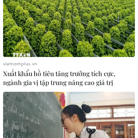
vietnamplus.vn
Xuất khẩu hồ tiêu tăng trưởng tích cực,
ngành gia vị tập trung nâng cao giá trị
TIN CÙNG CHUYÊN MỤC
Tấn công gây nhiều thương vong tại
Nga và Ukraine