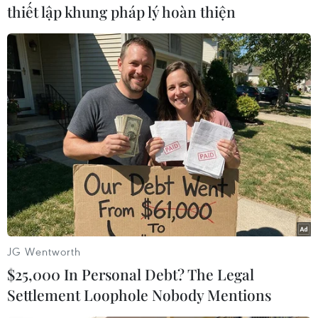
thiết lập khung pháp lý hoàn thiện
#Nghị sỹ Mỹ
#Hungary
#Thụy Điển
#NATO
JG Wentworth
#Tổ chức Hiệp ước Bắc Đại Tây Dương
Hungary
$25,000 In Personal Debt? The Legal
Mỹ
Thụy Điển
Settlement Loophole Nobody Mentions