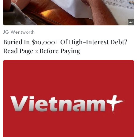
JG Wentworth
Buried In $10,000+ Of High-Interest Debt?
Read Page 2 Before Paying
Tổng thư ký NATO Jens Stoltenberg. (Ảnh: EPA/TTXVN)
Theo phóng viên TTXVN tại Đông Âu, một phái đoàn nghị sỹ lưỡng
đảng của Mỹ sẽ đến Hungary vào ngày 18/2 trong nỗ lực thúc đẩy
Hungary sớm phê chuẩn tư cách thành viên Tổ chức Hiệp ước Bắc Đại
Tây Dương (NATO) của Thụy Điển khi Quốc hội nước này nhóm họp trở
lại sau kỳ nghỉ Đông.
Hungary là quốc gia thành viên NATO duy nhất chưa phê chuẩn đơn