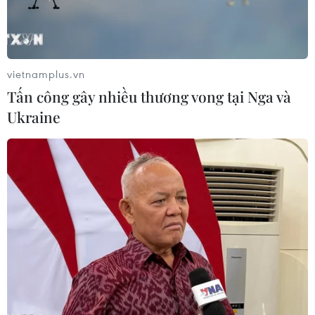
vietnamplus.vn
Tấn công gây nhiều thương vong tại Nga và
Ukraine
Chính phủ Hungary tái khẳng định ủng hộ
Thụy Điển gia nhập NATO
24/01/2024 14:57
Chia sẻ trên mạng xã hội X sau khi điện đàm với Tổng
thư ký NATO Jens Stoltenberg, Thủ tướng Hungary nêu