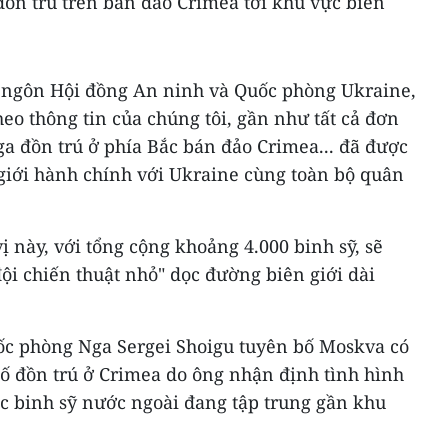
đồn trú trên bán đảo Crimea tới khu vực biên
át ngôn Hội đồng An ninh và Quốc phòng Ukraine,
eo thông tin của chúng tôi, gần như tất cả đơn
a đồn trú ở phía Bắc bán đảo Crimea... đã được
 giới hành chính với Ukraine cùng toàn bộ quân
ị này, với tổng cộng khoảng 4.000 binh sỹ, sẽ
đội chiến thuật nhỏ" dọc đường biên giới dài
ốc phòng Nga Sergei Shoigu tuyên bố Moskva có
ố đồn trú ở Crimea do ông nhận định tình hình
ác binh sỹ nước ngoài đang tập trung gần khu