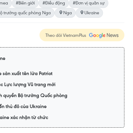
imea
#Biên giới
#Điều động
#Đơn vị quân sự
ộ trưởng quốc phòng Nga
Nga
Ukraine
Theo dõi VietnamPlus
ine
sản xuất tên lửa Patriot
ác Lực lượng Vũ trang mới
nh quyền Bộ trưởng Quốc phòng
ển thủ đô của Ukraine
aine xác nhận từ chức