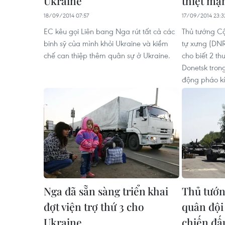
Ukraine
thiệt mạ
18/09/2014 07:57
17/09/2014 23:3
EC kêu gọi Liên bang Nga rút tất cả các
Thủ tướng C
binh sỹ của mình khỏi Ukraine và kiềm
tự xưng (DN
chế can thiệp thêm quân sự ở Ukraine.
cho biết 2 t
Donetsk tron
động pháo kí
Nga đã sẵn sàng triển khai
Thủ tướn
đợt viện trợ thứ 3 cho
quân đội
Ukraine
chiến đấ