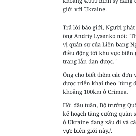
khoảng 4.000 binh sỹ đang 
giới với Ukraine.
Trả lời báo giới, Người ph
ông Andriy Lysenko nói: "Th
vị quân sự của Liên bang Ng
điều động tới khu vực biên
trang lẫn đạn dược."
Ông cho biết thêm các đơn v
được triển khai theo "từng 
khoảng 100km ở Crimea.
Hồi đầu tuần, Bộ trưởng Qu
kế hoạch tăng cường quân s
ở Ukraine đang xấu đi và c
vực biên giới này./.