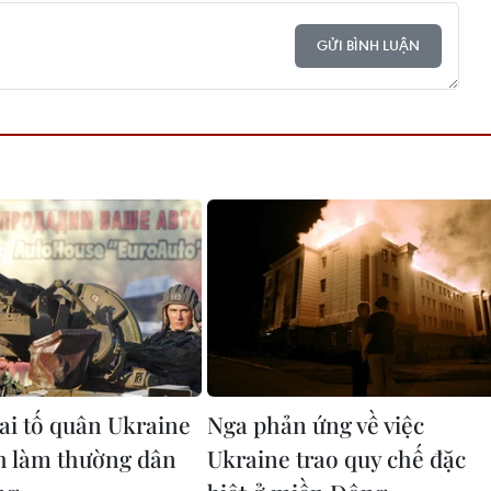
GỬI BÌNH LUẬN
hai tố quân Ukraine
Nga phản ứng về việc
h làm thường dân
Ukraine trao quy chế đặc