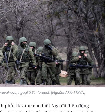
Perevalnoye, ngoại ô Simferopol. (Nguồn: AFP/TTXVN)
nh phủ Ukraine cho biết Nga đã điều động