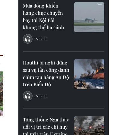
Mưa dông khiến
hàng chục chuyến
bay tới Nội Bài
không thể hạ cánh
NGHE
Houthi bị nghi đứng
sau vụ tấn công đánh
chìm tàu hàng Ấn Độ
trên Biển Đỏ
NGHE
Tổng thống Nga thay
đổi vị trí các chỉ huy
tại mặt trận Ukraine