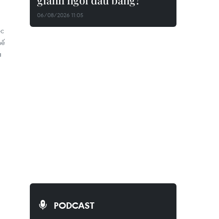
giành ngôi đầu bảng?
06/08/2026 11:05
ệc
hế
à
PODCAST