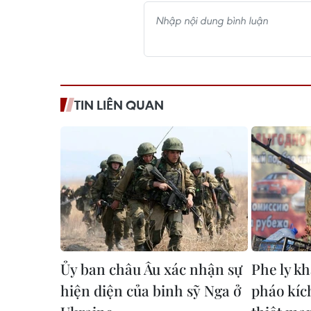
TIN LIÊN QUAN
Ủy ban châu Âu xác nhận sự
Phe ly k
hiện diện của binh sỹ Nga ở
pháo kíc