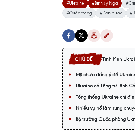
#Ukraine
#Binh sỹ Nga
#Cr
#Quân trang
#Đạn dược
#B
Tình hình Ukra
Mỹ chưa đồng ý để Ukraine 
Ukraine có Tổng tư lệnh C
Tổng thống Ukraine chỉ đị
Nhiều vụ nổ làm rung chuy
Bộ trưởng Quốc phòng Ukr