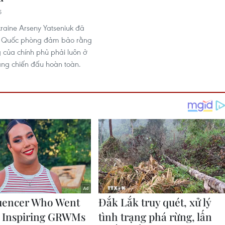
5
raine Arseny Yatseniuk đã
Bộ Quốc phòng đảm bảo rằng
g của chính phủ phải luôn ở
rạng chiến đấu hoàn toàn.