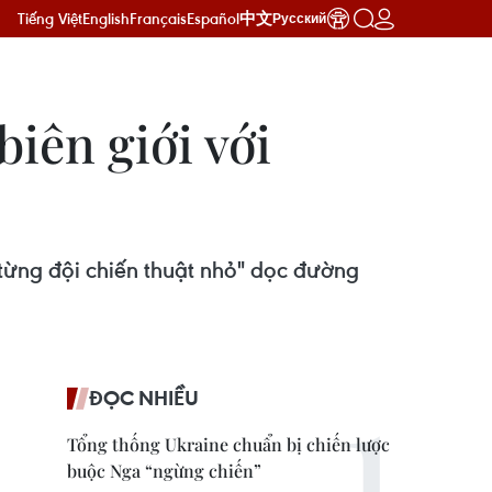
Tiếng Việt
English
Français
Español
中文
Русский
iên giới với
"từng đội chiến thuật nhỏ" dọc đường
ĐỌC NHIỀU
Tổng thống Ukraine chuẩn bị chiến lược
buộc Nga “ngừng chiến”